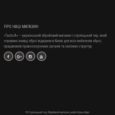
450 грн.
Кобура поясна з кліпсою A-Line С1 для ПМ/Форт
ПРО НАШ МАГАЗИН
625 грн.
«TacticA
» — у
країнський збройовий магазин і стрілецький тир, який
справжні знавці зброї відкрили в Києві для всіх любителів зброї,
працівників правоохоронних органів та силових структур.
Кобура поясна з кліпсою A-Line С12 для ПМ/Форт
430 грн.
Кобура поясна з підсумком A-Line Т5 для ПМ/Форт
730 грн.
Кобура поясна з кліпсою A-Line К9 для Форт-12
730 грн.
© Стрілецький тир, Збройовий магазин, майстерня зброї