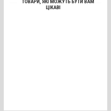
ТОВАРИ, ЯКІ МОЖУТЬ БУТИ ВАМ
ЦІКАВІ
Кобура на стегно синтетична штурмова для ПМ/Форт
890 грн.
Набій травматичний «СОВА П+» 9 мм Р.А.
22 грн.
Набій травматичний «Хантер Армс» 9 мм Р.А.
31 грн.