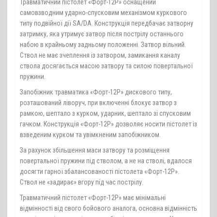
Травматичний пістолет «Форт-12Р» оснащений
самовзводним ударно-спусковим механізмом куркового
типу подвійної дії SA/DA. Конструкція передбачає затворну
затримку, яка утримує затвор після пострілу останнього
набою в крайньому задньому положенні. Затвор вільний.
Ствол не має зчеплення із затвором, замикання каналу
ствола досягається масою затвору та силою повертальної
пружини.
Запобіжник травматика «Форт-12Р» дискового типу,
розташований ліворуч, при включенні блокує затвор з
рамкою, шептало з курком, ударник, шептало зі спусковим
гачком. Конструкція «Форт-12Р» дозволяє носити пістолет із
взведеним курком та увімкненим запобіжником.
За рахунок збільшення маси затвору та розміщення
повертальної пружини під стволом, а не на стволі, вдалося
досягти гарної збалансованості пістолета «Форт-12Р».
Ствол не «задирає» вгору під час пострілу.
Травматичний пістолет «Форт-12Р» має мінімальні
відмінності від свого бойового аналога, основна відмінність