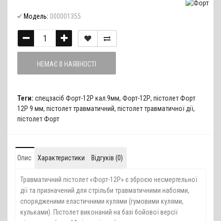
Модель:
000001355
НЕМАЄ В НАЯВНОСТІ
Теги:
спецзасіб Форт-12Р кал.9мм
,
Форт-12Р
,
пістолет Форт
12Р 9 мм
,
пістолет травматичний
,
пістолет травматичної дії
,
пістолет Форт
Опис
Характеристики
Відгуків (0)
Травматичний пістолет «Форт-12Р» є зброєю несмертельної
дії та призначений для стрільби травматичними набоями,
спорядженими еластичними кулями (гумовими кулями,
кульками). Пістолет виконаний на базі бойової версії