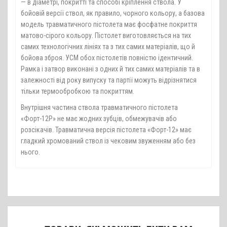
— в діаметрі, покритті та способі кріплення ствола. У
бойовій версії ствол, як правило, чорного кольору, а базова
модель травматичного пістолета має фосфатне покриття
матово-сірого кольору. Пістолет виготовляється на тих
самих технологічних лініях та з тих самих матеріалів, що й
бойова зброя. УСМ обох пістолетів повністю ідентичний.
Рамка і затвор виконані з одних й тих самих матеріалів та в
залежності від року випуску та партії можуть відрізнятися
тільки термообробкою та покриттям.
Внутрішня частина ствола травматичного пістолета
«Форт-12Р» не має жодних зубців, обмежувачів або
розсікачів. Травматична версія пістолета «Форт-12» має
гладкий хромований ствол із чековим звуженням або без
нього.