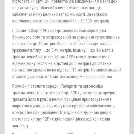
пістолета «Форт-12» і повністю (за виключенням накладок
на рукоятку) зроблений з високоякісної сталі, що
забезпечує йому великий запас міцності. За заявкою
виробника, пістолет розрахований на 50 000 пострілів.
Пістолет «Форт-12Р» представляє собою зброю для
ближнього бою та розрахований на ураження супротивника
на відстані до 10 метрів. Реальна ефективна дистанція
ураження влітку — до 5-ти метрів, взимку — до 3-х метрів.
Травматичний пістолет «Форт-12Р» може похвалитися
відмінною кучністю на відстані до 5 метрів і достатньо
непоганою щільністю на відстані 10 метрів. На максимальній
бойовій дистанції в 10 метрів розкид — не більше 25 мм.
Розміри пістолета середні. Габарити та ергономіка
травматичного пістолета «Форт-12Р» дозволяють зручно
тримати його в руці, а великі прицільні пристосування з
широкою мушкою і прямокутним профілем забезпечують
комфортне прицілювання. Ще однією відмінною рисою
пістолета «Форт-12Р» є кнопковий фіксатор кріплення
магазину.