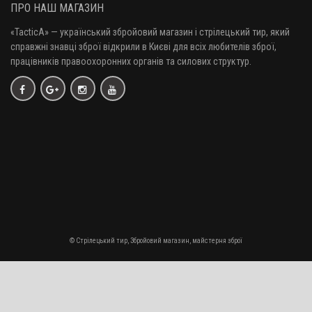
ПРО НАШ МАГАЗИН
«TacticA
» — у
країнський збройовий магазин і стрілецький тир, який
справжні знавці зброї відкрили в Києві для всіх любителів зброї,
Набій нарізний SK Standart plus .22LR / куля RN / 2.59 г, 40 gr
працівників правоохоронних органів та силових структур.
7 грн.
Набій нарізний CCI Blazer .22LR / куля LRN / 2.59 г, 40 gr
6 грн.
Набій нарізний SK Biathlon Sport .22LR / куля LRN / 2.59 г, 40 gr
6 грн.
© Стрілецький тир, Збройовий магазин, майстерня зброї
Набій нарізний Federal Champion .22LR High Velocity / куля CPHP /
5 грн.
2.33 г, 36 gr