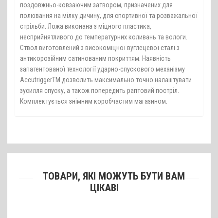
поздовжньо-ковзаючим затвором, призначених для
полювання на мілку дичину, для спортивної та розважальної
стрільби. Ложа виконана з міцного пластика,
несприйнятливого до температурних коливань та вологи.
Ствол виготовлений з високоміцної вуглецевої сталі з
антикорозійним сатинованим покриттям. Наявність
запатентованої технології ударно-спускового механізму
AccutriggerTM дозволить максимально точно налаштувати
зусилля спуску, а також попередить раптовий постріл.
Комплектується знімним коробчастим магазином.
ТОВАРИ, ЯКІ МОЖУТЬ БУТИ ВАМ
ЦІКАВІ