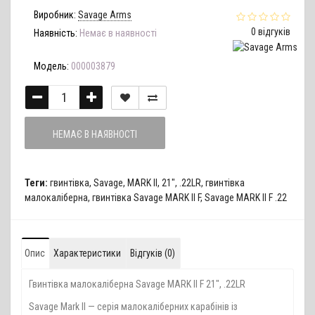
Виробник:
Savage Arms
0 відгуків
Наявність:
Немає в наявності
Модель:
000003879
НЕМАЄ В НАЯВНОСТІ
Теги:
гвинтівка
,
Savage
,
MARK II
,
21"
,
.22LR
,
гвинтівка
малокаліберна
,
гвинтівка Savage MARK II F
,
Savage MARK II F .22
Опис
Характеристики
Відгуків (0)
Гвинтівка малокаліберна Savage MARK II F 21", .22LR
Savage Mark II — серія малокаліберних карабінів із