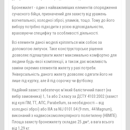
Бронежилет - один з найважливіших елементів спорядження
сучасного бійця, призначений для захисту від уражень
вогнепальної, холодної зброї, уламків, тощо. Тому до його
вибору потрібно підходити з усією відповідальністю,
враховуючи специфіку та особливості діяльності.
Всі елементи даної моделі кріпляться між собою за
допомогою липучок. Таке конструкторське рішення
дозволяє підлаштувати жилет максимально комфортно для
людини будь-якої комплекції, а також дає можливість
заміни окремих елементів жилету у разі потреби.
Універсальність даного жилету дозволяє одягати його не
лише під куртку, але й під сорочку чи футболку.
Надійний захист забезпечує м'який балістичний пакет (на
вибір замовника) 1, 1а або 2 класу за ДСТУ 4103:2002 (захист
від кулі ПМ, ТТ, АПС, Parabellum, за необхідності ‒ від
холодної зброї) або IIIA за NIJ 0101.04 (9 mm, .44 Magnum),
виконаний з надвисокомолекулярного поліетилену (НВМПЕ).
Площа захисту бронежилету складає 25 дм², а вага всього
від 1,29 кг.