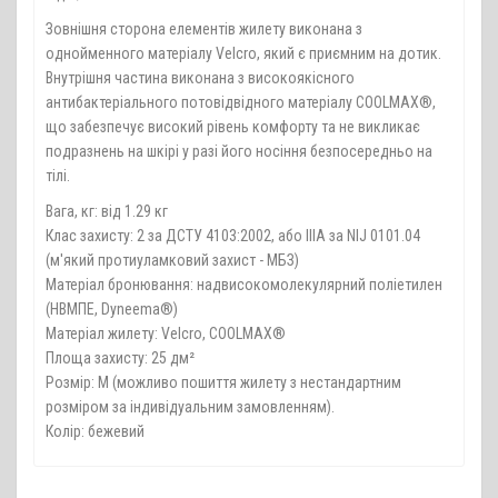
Зовнішня сторона елементів жилету виконана з
однойменного матеріалу Velcro, який є приємним на дотик.
Внутрішня частина виконана з високоякісного
антибактеріального потовідвідного матеріалу COOLMAX®,
що забезпечує високий рівень комфорту та не викликає
подразнень на шкірі у разі його носіння безпосередньо на
тілі.
Вага, кг: від 1.29 кг
Клас захисту: 2 за ДСТУ 4103:2002, або IIIA за NIJ 0101.04
(м'який протиуламковий захист - МБЗ)
Матеріал бронювання: надвисокомолекулярний поліетилен
(НВМПЕ, Dyneema®)
Матеріал жилету: Velcro, COOLMAX®
Площа захисту: 25 дм²
Розмір: М (можливо пошиття жилету з нестандартним
розміром за індивідуальним замовленням).
Колір: бежевий