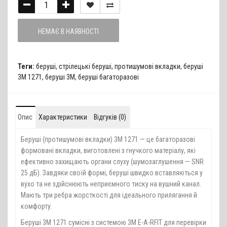
НЕМАЄ В НАЯВНОСТІ
Теги:
беруші
,
стрілецькі беруші
,
протишумові вкладки
,
беруші
3M 1271
,
беруші 3M
,
беруші багаторазові
Опис
Характеристики
Відгуків (0)
Беруші (протишумові вкладки) 3M 1271 — це багаторазові
формовані вкладки, виготовлені з гнучкого матеріалу, які
ефективно захищають органи слуху (шумозаглушення — SNR
25 дБ). Завдяки своїй формі, беруші швидко вставляються у
вухо та не здійснюють неприємного тиску на вушний канал.
Мають три ребра жорсткості для ідеального прилягання й
комфорту.
Беруші 3M 1271 сумісні з системою 3М Е-А-RFIT для перевірки