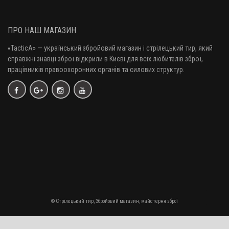
ПРО НАШ МАГАЗИН
«TacticA
» — у
країнський збройовий магазин і стрілецький тир, який
справжні знавці зброї відкрили в Києві для всіх любителів зброї,
працівників правоохоронних органів та силових структур.
© Стрілецький тир, Збройовий магазин, майстерня зброї