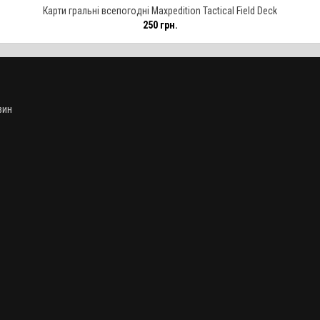
Карти гральні всепогодні Maxpedition Tactical Field Deck
250 грн.
зин