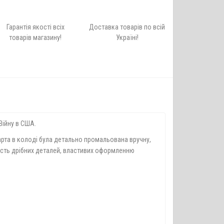
Гарантія якості всіх
Доставка товарів по всій
товарів магазину!
Україні!
Війну в США.
карта в колоді була детально промальована вручну,
кість дрібних деталей, властивих оформленню