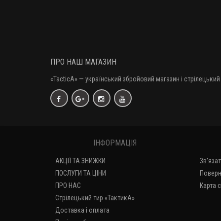
ПРО НАШ МАГАЗИН
«TacticA
» — у
країнський збройовий магазин і стрілецький 
ІНФОРМАЦІЯ
АКЦІЇ ТА ЗНИЖКИ
Зв'яза
ПОСЛУГИ ТА ЦІНИ
Поверн
ПРО НАС
Карта 
Стрілецький тир «ТактикА»
Доставка і оплата