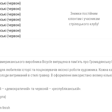
Знижки постійним
клієнтам і учасникам
стрілецького клубу!
ід американського виробника Bicycle випущена в пам'ять про Громадянську 
 для любителів історії та поціновувачів якісної роботи художника. Кожна 
колоди витриманий в стилі гравюр. В оформленні використано велику кіль
 – «демократичній» та червоній – «республіканській».
арта)
 finish