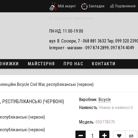
Мій акаунт
Закладки
Порівняння
езпеки
Оформити замовлення
ПН-НД: 11:00-19:00
вул. В. Сосюри, 7 - 068 881 3632 Тир; 099 320 23
Інтернет - магазин - 097 874 2899; 097 874 4049
А ЗНИЖКИ
МАЙСТЕРНЯ
ПРО НАС
КОНТАКТИ
лекційні Bicycle Civil War, республіканські (червоні)
Виробник:
Bicycle
, РЕСПУБЛІКАНСЬКІ (ЧЕРВОНІ)
Наявність:
Немає в наявності
Модель:
000778070