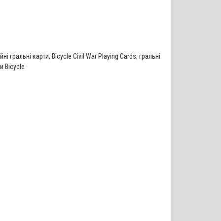
йні гральні карти
,
Bicycle Civil War Playing Cards
,
гральні
и Bicycle