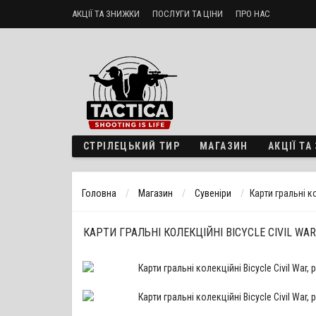
АКЦІЇ ТА ЗНИЖКИ
ПОСЛУГИ ТА ЦІНИ
ПРО НАС
Стрілецький тир «ТактикА»
Доставка і оплата
Політика б
СТРІЛЕЦЬКИЙ ТИР
МАГАЗИН
АКЦІЇ Т
Головна
Магазин
Сувеніри
Карти гральні ко
КАРТИ ГРАЛЬНІ КОЛЕКЦІЙНІ BICYCLE CIVIL WAR