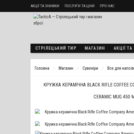
АКЦІЇ ТА ЗНИЖКИ
ПОСЛУГИ ТА ЦІНИ
ПРО НАС
Стрілецький тир «ТактикА»
Доставка і оплата
Політика б
СТРІЛЕЦЬКИЙ ТИР
МАГАЗИН
АКЦІЇ Т
Головна
Магазин
Сувеніри
Все для напоїв
КРУЖКА КЕРАМІЧНА BLACK RIFLE COFFEE C
CERAMIC MUG 450 