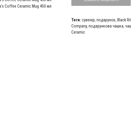
Теги:
сувенір
,
подарунок
,
Black R
Company
,
подарункова чашка
,
чаш
Ceramic