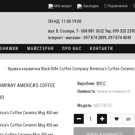
Мій акаунт
Закладки
Порівняння
езпеки
ПН-НД: 11:00-19:00
вул. В. Сосюри, 7 - 068 881 3632 Тир; 099 320 23
Інтернет - магазин - 097 874 2899; 097 874 4049
А ЗНИЖКИ
МАЙСТЕРНЯ
ПРО НАС
КОНТАКТИ
Кружка керамічна Black Rifle Coffee Company America's Coffee Cerami
Виробник:
BRCC
OMPANY AMERICA'S COFFEE
Наявність:
Немає в наявності
МЛ
Модель:
000778137
НЕМАЄ В НАЯВНОСТІ