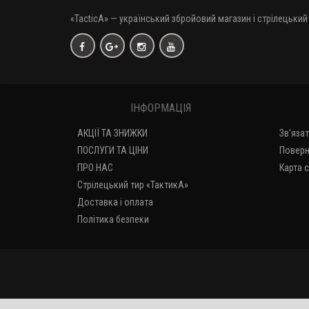
«TacticA
» — у
країнський збройовий магазин і стрілецький 
ІНФОРМАЦІЯ
АКЦІЇ ТА ЗНИЖКИ
Зв'яза
ПОСЛУГИ ТА ЦІНИ
Поверн
ПРО НАС
Карта 
Стрілецький тир «ТактикА»
Доставка і оплата
Політика безпеки