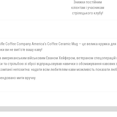
Знижки постійним
клієнтам і учасникам
стрілецького клубу!
ifle Coffee Company America's Coffee Ceramic Mug — це велика кружка для 
ки ви не вип'єте вашу каву!
ана американським військовим Еваном Хейфером, ветераном спецоперацій в
ки та стрільбою зі зброї відпрацьовував навички з обсмажування кавових з
компанії непохитна: надати всім любителям кави можливість показати любо
мендовано мити вручну.