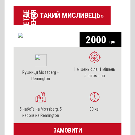
П
А
К
Е
Т
Н
Е
Р
І
Ш
Е
Н
Н
Я
«ХТО ТАКИЙ МИСЛИВЕЦЬ»
2000
грн
1 мішень біла, 1 мішень
Рушниця Mossberg +
анатомічна
Remington
5 набоїв на Mossberg, 5
30 хв.
набоїв на Remington
ЗАМОВИТИ