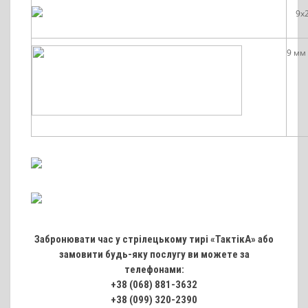
9х
9 мм 
Забронювати час у стрілецькому тирі «ТактікА» або
замовити будь-яку послугу ви можете за
телефонами:
+38 (068) 881-3632
+38 (099) 320-2390