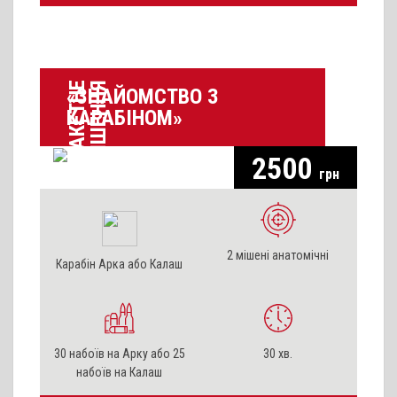
П
А
К
Е
Т
Н
Е
Р
І
Ш
Е
Н
Н
Я
«ЗНАЙОМСТВО З
КАРАБІНОМ»
2500
грн
2 мішені анатомічні
Карабін Арка або Калаш
30 набоїв на Арку або 25
30 хв.
набоїв на Калаш