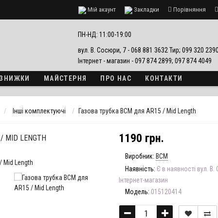
Мій акаунт
Закладки
Порівняння
езпеки
ПН-НД: 11:00-19:00
вул. В. Сосюри, 7 - 068 881 3632 Тир; 099 320 23
Інтернет - магазин - 097 874 2899; 097 874 4049
А ЗНИЖКИ
МАЙСТЕРНЯ
ПРО НАС
КОНТАКТИ
Інші комплектуючі
Газова трубка BCM для AR15 / Mid Length
1190 грн.
/ MID LENGTH
Виробник:
BCM
Наявність:
Є в наявності вул. В.
Інтернет-магазин
Модель:
015120414