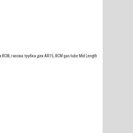
а BCM
,
газова трубка для AR15
,
BCM gas tube Mid Length