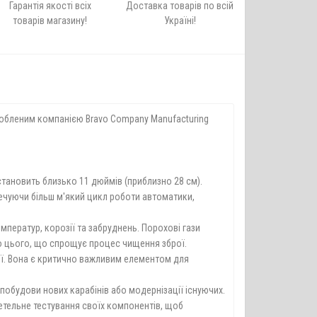
Гарантія якості всіх
Доставка товарів по всій
товарів магазину!
Україні!
робленим компанією Bravo Company Manufacturing
становить близько 11 дюймів (приблизно 28 см).
печуючи більш м'який цикл роботи автоматики,
мператур, корозії та забруднень. Порохові гази
до цього, що спрощує процес чищення зброї.
ої. Вона є критично важливим елементом для
побудови нових карабінів або модернізації існуючих.
етельне тестування своїх компонентів, щоб