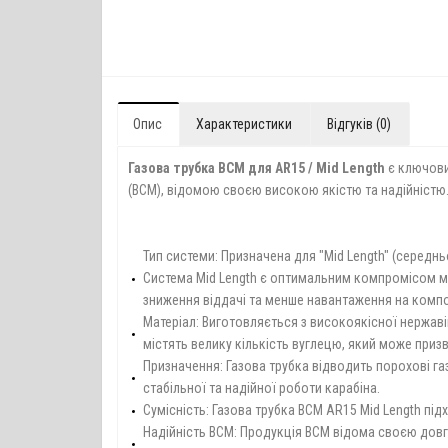
Опис
Характеристики
Відгуків (0)
Газова трубка BCM для AR15 / Mid Length
є ключови
(BCM), відомою своєю високою якістю та надійністю
Тип системи: Призначена для "Mid Length" (середн
Система Mid Length є оптимальним компромісом між
зниження віддачі та менше навантаження на компо
Матеріал: Виготовляється з високоякісної нержавію
містять велику кількість вуглецю, який може при
Призначення: Газова трубка відводить порохові г
стабільної та надійної роботи карабіна.
Сумісність: Газова трубка BCM AR15 Mid Length пі
Надійність BCM: Продукція BCM відома своєю довг