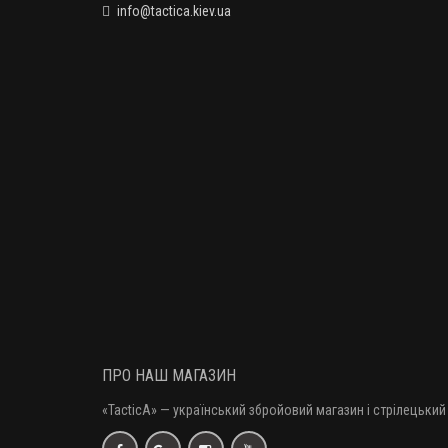
info@tactica.kiev.ua
ПРО НАШ МАГАЗИН
«TacticA
» — у
країнський збройовий магазин і стрілецький 