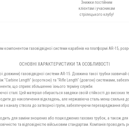
Знижки постійним
клієнтам і учасникам
стрілецького клубу!
м компонентом газовідвідної системи карабінів на платформі AR-15, роз
.
ОСНОВНІ ХАРАКТЕРИСТИКИ ТА ОСОБЛИВОСТІ
ьої довжини) газовідвідної системи AR-15. Довжина такої трубки зазвичай 
 "Carbine Length" (короткою) та "Rifle Length" (довгою) системами, забез
ненти, що сприяє збільшенню їхнього терміну служби.
чої сталі. Цей матеріал обирається завдяки своїй стійкості до високих те
зводити до накопичення відкладень, але нержавіюча сталь менш схильна 
ази з каналу ствола до затворної групи, забезпечуючи перезаряджання збр
дходить для заміни зношених або пошкоджених газових трубок, а також для 
овічністю та відповідністю військовим стандартам. Компанія проводить р