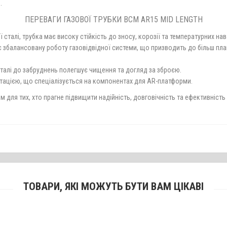
.
ПЕРЕВАГИ ГАЗОВОЇ ТРУБКИ BCM AR15 MID LENGTH
сталі, трубка має високу стійкість до зносу, корозії та температурних на
 збалансовану роботу газовідвідної системи, що призводить до більш плав
сталі до забруднень полегшує чищення та догляд за зброєю.
утацією, що спеціалізується на компонентах для AR-платформи.
 для тих, хто прагне підвищити надійність, довговічність та ефективність 
ТОВАРИ, ЯКІ МОЖУТЬ БУТИ ВАМ ЦІКАВІ