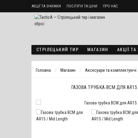
АКЦІЇ ТА ЗНИЖКИ
ПОСЛУГИ ТА ЦІНИ
ПРО НАС
Стрілецький тир «ТактикА»
Доставка і оплата
Політика б
СТРІЛЕЦЬКИЙ ТИР
МАГАЗИН
АКЦІЇ Т
Головна
Магазин
Аксесуари та комплектуючі
ГАЗОВА ТРУБКА BCM ДЛЯ AR15 