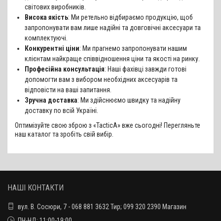
світових виробників.
Висока якість
: Ми ретельно відбираємо продукцію, щоб
запропонувати вам лише надійні та довговічні аксесуари та
комплектуючі.
Конкурентні ціни
: Ми прагнемо запропонувати нашим
клієнтам найкраще співвідношення ціни та якості на ринку.
Професійна консультація
: Наші фахівці завжди готові
допомогти вам з вибором необхідних аксесуарів та
відповісти на ваші запитання.
Зручна доставка
: Ми здійснюємо швидку та надійну
доставку по всій Україні.
Оптимізуйте свою зброю з «TacticA» вже сьогодні! Перегляньте
наш каталог та зробіть свій вибір.
НАШІ КОНТАКТИ
вул. В. Сосюри, 7 - 068 881 3632 Тир; 099 320 2390 Магазин
ПН-НД: 11:00-19:00