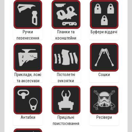
Ручки
Планки та
Буфери віддачі
перенесення
кронштейни
вогню
Приклади, ложі
Пістолетні
Сошки
та аксесуари
рукоятки
Антабки
Прицільні
Ресівери
пристосування