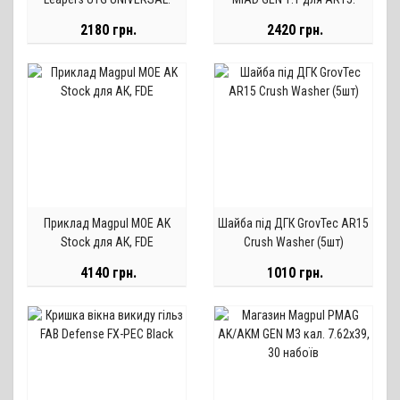
Weaver/Picatinny. L 140 мм. H
Black
2180 грн.
2420 грн.
12,7 мм
Приклад Magpul MOE AK
Шайба під ДГК GrovTec AR15
Stock для АК, FDE
Crush Washer (5шт)
4140 грн.
1010 грн.