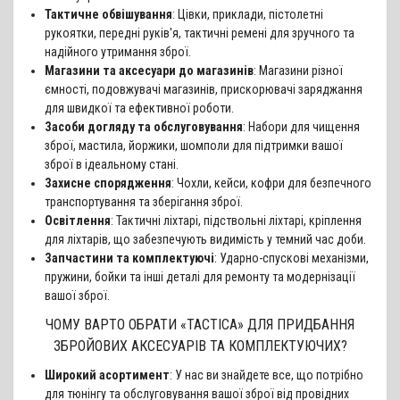
Тактичне обвішування
: Цівки, приклади, пістолетні
рукоятки, передні руків'я, тактичні ремені для зручного та
надійного утримання зброї.
Магазини та аксесуари до магазинів
: Магазини різної
ємності, подовжувачі магазинів, прискорювачі заряджання
для швидкої та ефективної роботи.
Засоби догляду та обслуговування
: Набори для чищення
зброї, мастила, йоржики, шомполи для підтримки вашої
зброї в ідеальному стані.
Захисне спорядження
: Чохли, кейси, кофри для безпечного
транспортування та зберігання зброї.
Освітлення
: Тактичні ліхтарі, підствольні ліхтарі, кріплення
для ліхтарів, що забезпечують видимість у темний час доби.
Запчастини та комплектуючі
: Ударно-спускові механізми,
пружини, бойки та інші деталі для ремонту та модернізації
вашої зброї.
ЧОМУ ВАРТО ОБРАТИ «TACTICA» ДЛЯ ПРИДБАННЯ
ЗБРОЙОВИХ АКСЕСУАРІВ ТА КОМПЛЕКТУЮЧИХ?
Широкий асортимент
: У нас ви знайдете все, що потрібно
для тюнінгу та обслуговування вашої зброї від провідних