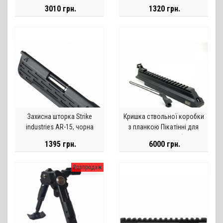
набоїв
3010 грн.
1320 грн.
Захисна шторка Strike
Кришка ствольної коробки
industries AR-15, чорна
з планкою Пікатінні для
мисливських карабінів на
1395 грн.
6000 грн.
базі Вулкан ТК (АКС 74У)
Розпродаж