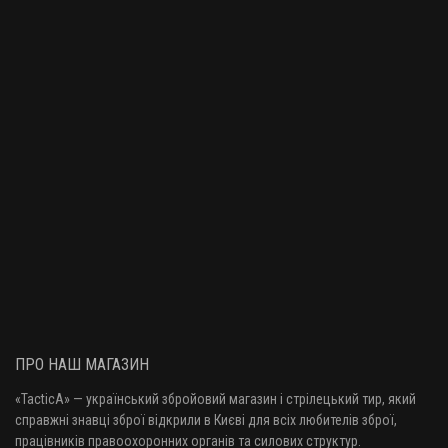
ПРО НАШ МАГАЗИН
«TacticA
» — у
країнський збройовий магазин і стрілецький тир, який
справжні знавці зброї відкрили в Києві для всіх любителів зброї,
працівників правоохоронних органів та силових структур.