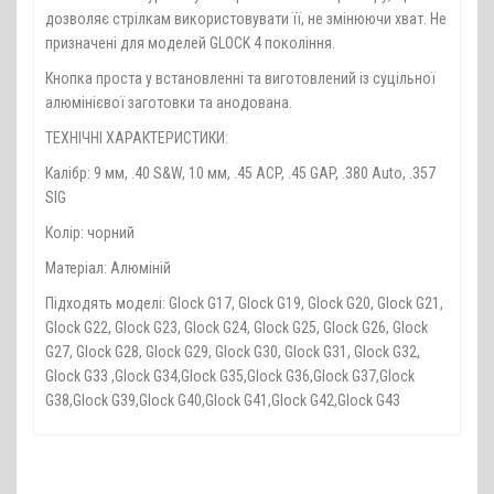
дозволяє стрілкам використовувати її, не змінюючи хват. Не
призначені для моделей GLOCK 4 покоління.
Кнопка проста у встановленні та виготовлений із суцільної
алюмінієвої заготовки та анодована.
ТЕХНІЧНІ ХАРАКТЕРИСТИКИ:
Калібр: 9 мм, .40 S&W, 10 мм, .45 ACP, .45 GAP, .380 Auto, .357
SIG
Колір: чорний
Матеріал: Алюміній
Підходять моделі: Glock G17, Glock G19, Glock G20, Glock G21,
Glock G22, Glock G23, Glock G24, Glock G25, Glock G26, Glock
G27, Glock G28, Glock G29, Glock G30, Glock G31, Glock G32,
Glock G33 ,Glock G34,Glock G35,Glock G36,Glock G37,Glock
G38,Glock G39,Glock G40,Glock G41,Glock G42,Glock G43