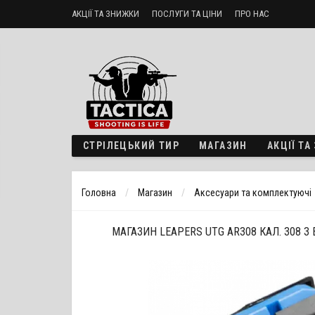
АКЦІЇ ТА ЗНИЖКИ
ПОСЛУГИ ТА ЦІНИ
ПРО НАС
Стрілецький тир «ТактикА»
Доставка і оплата
Політика б
СТРІЛЕЦЬКИЙ ТИР
МАГАЗИН
АКЦІЇ Т
Головна
Магазин
Аксесуари та комплектуючі
МАГАЗИН LEAPERS UTG AR308 КАЛ. 308 З 