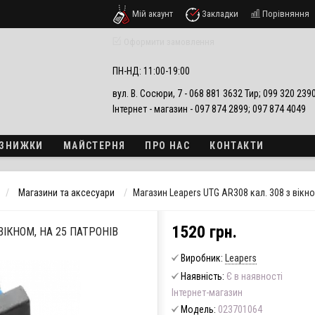
Мій акаунт
Закладки
Порівняння
езпеки
Оформити замовлення
ПН-НД: 11:00-19:00
вул. В. Сосюри, 7 - 068 881 3632 Тир; 099 320 23
Інтернет - магазин - 097 874 2899; 097 874 4049
А ЗНИЖКИ
МАЙСТЕРНЯ
ПРО НАС
КОНТАКТИ
Магазини та аксесуари
Магазин Leapers UTG AR308 кал. 308 з вікно
1520 грн.
ВІКНОМ, НА 25 ПАТРОНІВ
Виробник:
Leapers
Наявність:
Є в наявності
Інтернет-магазин
Модель:
023701064