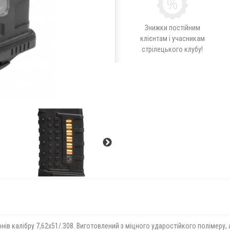
Знижки постійним
клієнтам і учасникам
стрілецького клубу!
нів калібру 7,62х51/.308. Виготовлений з міцного ударостійкого полімер