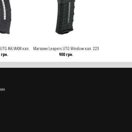
 UTG AK/AKM кал.
Магазин Leapers UTG Window кал. 223
 грн.
900 грн.
30 патронів
Rem. Ємність - 30 патронів
зин