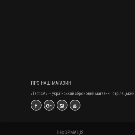
ПРО НАШ МАГАЗИН
«TacticA
» — у
країнський збройовий магазин і стрілецький 
ІНФОРМАЦІЯ