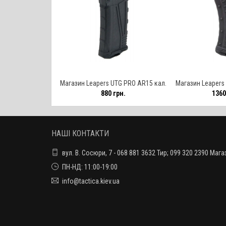
Магазин Leapers UTG PRO AR15 кал.
Магазин Leapers
880 грн.
1360
223/5,56 / 30 патронів
7,62х39 / 
НАШІ КОНТАКТИ
вул. В. Сосюри, 7 - 068 881 3632 Тир; 099 320 2390 Мага
ПН-НД: 11:00-19:00
info@tactica.kiev.ua