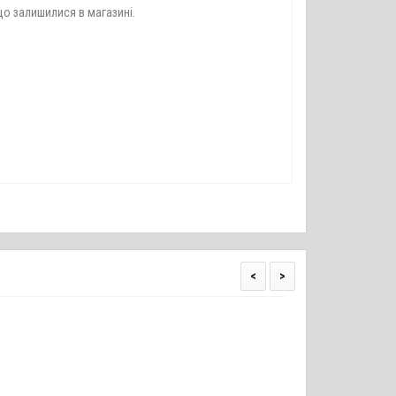
що залишилися в магазині.
<
>