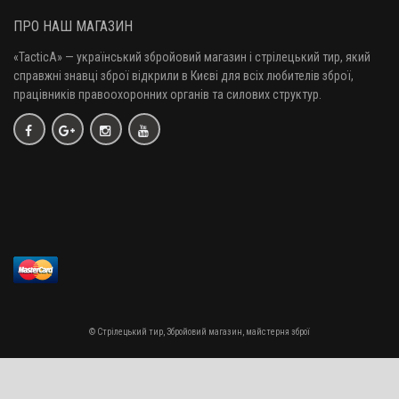
ПРО НАШ МАГАЗИН
«TacticA
» — у
країнський збройовий магазин і стрілецький тир, який
справжні знавці зброї відкрили в Києві для всіх любителів зброї,
працівників правоохоронних органів та силових структур.
© Стрілецький тир, Збройовий магазин, майстерня зброї