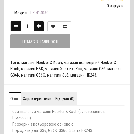
0 відгуків
Модель:
HK-414030
НЕМАЄ В НАЯВНОСТІ
Теги:
магазин Heckler & Koch
,
магазин полімерний Heckler &
Koch
,
магазин H&K
,
магазин Хеклер і Кох
,
магазин G36
,
магазин
G36K
,
магазин G36C
,
магазин SL8
,
магазин HK243
,
Опис
Характеристики
Відгуків (0)
Оригінальний магазин Heckler & Koch (виготовлено в
Німеччині).
Прозорий з кольоровою основою.
Підходить для: G36, G36K, G36C, SL8 та HK243.