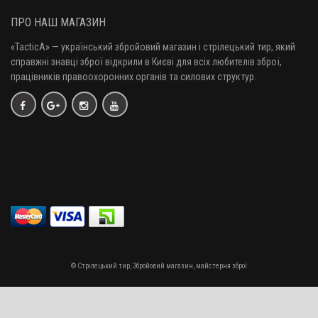
ПРО НАШ МАГАЗИН
«TacticA
» — у
країнський збройовий магазин і стрілецький тир, який
справжні знавці зброї відкрили в Києві для всіх любителів зброї,
працівників правоохоронних органів та силових структур.
© Стрілецький тир, Збройовий магазин, майстерня зброї