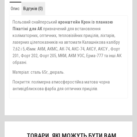
Опис
Відгуків (0)
Польовий снайперський
кронштейн Крон із планкою
Пікатіні для АК
призначений для встановлення
коліматорних, оптичних, тепловізійних прицілів, ліхтарів,
лазерних цілепоказників на автомати Калашнікова калібру
7,62 і 5,45мм: АКМ, АКМС, АК-74, АКС-74, АКСУ, АКСУ , Форт
201, Форт 202, Форт 205, МКМ, АКМ УОС, Ерма-777 та інші АК
образні.
Матеріал: сталь 65г, дюраль.
Покриття: полімерна атмосферостійка матова чорна
антивідблискова фарба для оптичних прицілів.
ТОВАРИ, ЯКІ МОЖУТЬ БУТИ ВАМ