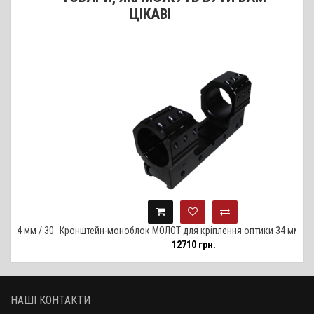
ЦІКАВІ
мм / 30
Кронштейн-моноблок МОЛОТ для кріплення оптики 34 мм, нахил
12710 грн.
20 MOA
НАШІ КОНТАКТИ