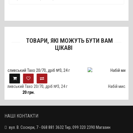
ТОВАРИ, ЯКІ МОЖУТЬ БУТИ ВАМ
ЦІКАВІ
ахо 20/70, дріб №3, 24 г
Набій мисливський Тахо 20/7
0 грн.
20 грн.
НАШІ КОНТАКТИ
вул. В. Сосюри, 7 - 068 881 3632 Тир; 099 320 2390 Магазин