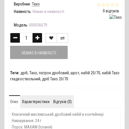
Виробник:
Тахо
0 відгуків
Наявність:
Немає в наявності
Модель:
000036079
НЕМАЄ В НАЯВНОСТІ
Теги:
дріб
,
Тахо
,
патрон дробовий
,
шрот
,
набій 20/70
,
набій Тахо
гладкоствольний
,
дріб Тахо 20/70
Опис
Характеристики
Відгуків (0)
Класичний мисливський дробовий набій в контейнері.
Навішування: 24 г
Порох: MAXAM (Іспанія)