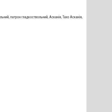
ольний
,
патрон гладкоствольний
,
Асканія
,
Тахо Асканія
,