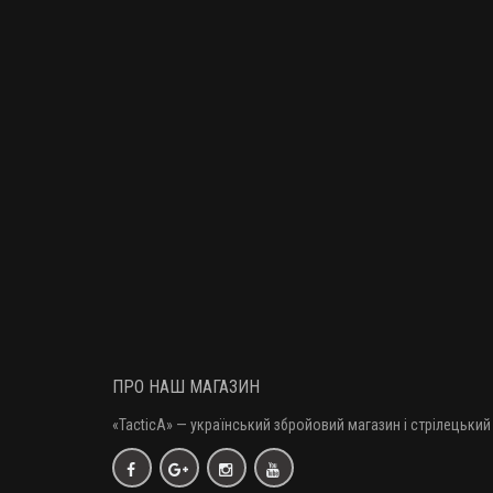
ПРО НАШ МАГАЗИН
«TacticA
» — у
країнський збройовий магазин і стрілецький 