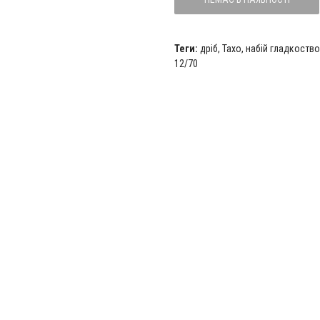
Теги:
дріб
,
Тахо
,
набій гладкоств
12/70