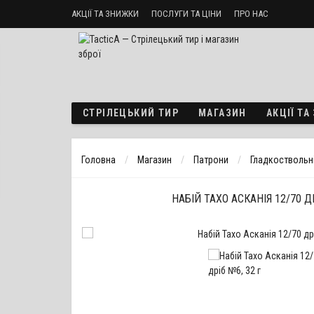
АКЦІЇ ТА ЗНИЖКИ
ПОСЛУГИ ТА ЦІНИ
ПРО НАС
Стрілецький тир «ТактикА»
Доставка і оплата
Політика б
СТРІЛЕЦЬКИЙ ТИР
МАГАЗИН
АКЦІЇ Т
Головна
Магазин
Патрони
Гладкоствольн
НАБІЙ ТАХО АСКАНІЯ 12/70 ДР