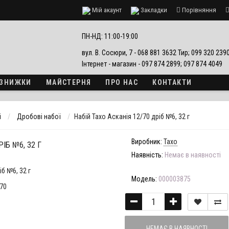
Мій акаунт
Закладки
Порівняння
езпеки
ПН-НД: 11:00-19:00
вул. В. Сосюри, 7 - 068 881 3632 Тир; 099 320 23
Інтернет - магазин - 097 874 2899; 097 874 4049
А ЗНИЖКИ
МАЙСТЕРНЯ
ПРО НАС
КОНТАКТИ
і
Дробові набої
Набій Тахо Асканія 12/70 дріб №6, 32 г
Виробник:
Тахо
ІБ №6, 32 Г
Наявність:
Немає в наявності
Модель:
000003875
НЕМАЄ В НАЯВНОСТІ