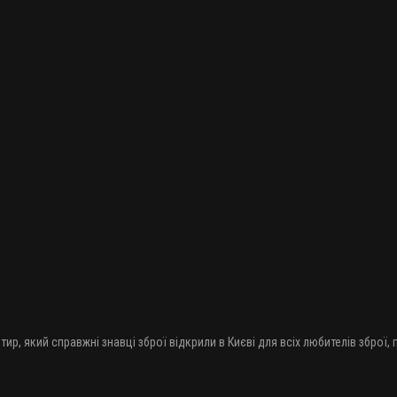
Набій мисливський Тахо 20/70, дріб №1, 24 г
20 грн.
Набій мисливський Тахо 16/70, дріб №4, 28 г
25 грн.
тир, який справжні знавці зброї відкрили в Києві для всіх любителів зброї,