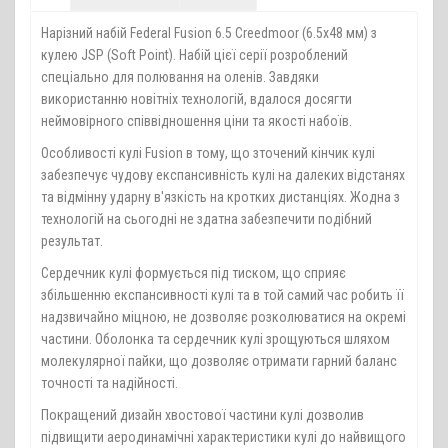
Нарізний набій Federal Fusion 6.5 Creedmoor (6.5х48 мм) з
кулею JSP (Soft Point). Набій цієї серії розроблений
спеціально для полювання на оленів. Завдяки
використанню новітніх технологій, вдалося досягти
неймовірного співвідношення ціни та якості набоїв.
Особливості кулі Fusion в тому, що зточений кінчик кулі
забезпечує чудову експансивність кулі на далеких відстанях
та відмінну ударну в'язкість на кротких дистанціях. Жодна з
технологій на сьогодні не здатна забезпечити подібний
результат.
Сердечник кулі формується під тиском, що сприяє
збільшенню експансивності кулі та в той самий час робить її
надзвичайно міцною, не дозволяє розколюватися на окремі
частини. Оболонка та сердечник кулі зрощуються шляхом
молекулярної пайки, що дозволяє отримати гарний баланс
точності та надійності.
Покращений дизайн хвостової частини кулі дозволив
підвищити аеродинамічні характеристики кулі до найвищого