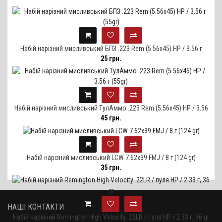
Набій нарізний мисливський БПЗ .223 Rem (5.56х45) HP / 3.56 г
25 грн.
(55gr)
Набій нарізний мисливський ТулАммо .223 Rem (5.56х45) HP / 3.56
45 грн.
г (55gr)
Набій нарізний мисливський LCW 7.62х39 FMJ / 8 г (124 gr)
35 грн.
НАШІ КОНТАКТИ
Набій нарізний Remington High Velocity .22LR / пуля HP / 2.33 г, 36 gr