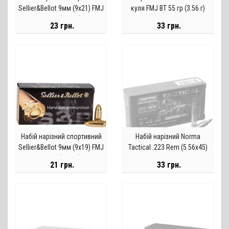
Sellier&Bellot 9мм (9х21) FMJ
куля FMJ BT 55 гр (3.56 г)
/ 8.0 г (124 gr)
23 грн.
33 грн.
Набій нарізний спортивний
Набій нарізний Norma
Sellier&Bellot 9мм (9х19) FMJ
Tactical .223 Rem (5.56х45)
/ 8.0 г (124 gr)
FMJ / 3.56 г, 55 gr
21 грн.
33 грн.