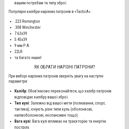
вашим потребам та типу зброї.
Популярні калібри нарізних патронів в «TacticA»:
.223 Remington
.308 Winchester
7.62x39
5.45x39
9 мм Р.А.
22LR
та багато інших!
ЯК ОБРАТИ НАРІЗНІ ПАТРОНИ?
При виборі нарізних патронів зверніть увагу на наступні
параметри:
Калібр
: Обов'язково переконайтеся, що калібр патронів
відповідає калібру вашої зброї.
Тип кулі
: Залежно від вашої мети (полювання, спорт,
тактика), існують різні типи куль (оболонкові,
напівоболонкові, експансивні тощо).
Вага кулі
: Вага кулі впливає на траєкторію та енергію
пострілу.