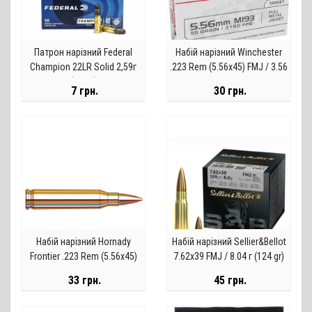
Патрон нарізний Federal
Набій нарізний Winchester
Champion 22LR Solid 2,59г
.223 Rem (5.56х45) FMJ / 3.56
(40GR)
г, 55 gr
7 грн.
30 грн.
Набій нарізний Hornady
Набій нарізний Sellier&Bellot
Frontier .223 Rem (5.56x45)
7.62х39 FMJ / 8.04 г (124 gr)
FMJ / 3.56 г, 55 gr
33 грн.
45 грн.