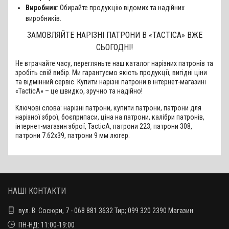
Виробник
: Обирайте продукцію відомих та надійних
виробників.
ЗАМОВЛЯЙТЕ НАРІЗНІ ПАТРОНИ В «TACTICA» ВЖЕ
СЬОГОДНІ!
Не втрачайте часу, перегляньте наш каталог нарізних патронів та
зробіть свій вибір. Ми гарантуємо якість продукції, вигідні ціни
та відмінний сервіс. Купити нарізні патрони в інтернет-магазині
«TacticA» – це швидко, зручно та надійно!
Ключові слова: нарізні патрони, купити патрони, патрони для
нарізної зброї, боєприпаси, ціна на патрони, калібри патронів,
інтернет-магазин зброї, TacticA, патрони 223, патрони 308,
патрони 7.62x39, патрони 9 мм люгер.
НАШІ КОНТАКТИ
вул. В. Сосюри, 7 - 068 881 3632 Тир; 099 320 2390 Магазин
ПН-НД: 11:00-19:00