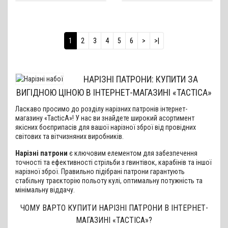
1
2
3
4
5
6
>
>|
НАРІЗНІ ПАТРОНИ: КУПИТИ ЗА
ВИГІДНОЮ ЦІНОЮ В ІНТЕРНЕТ-МАГАЗИНІ «TACTICA»
Ласкаво просимо до розділу нарізних патронів інтернет-
магазину «TacticA»! У нас ви знайдете широкий асортимент
якісних боєприпасів для вашої нарізної зброї від провідних
світових та вітчизняних виробників.
Нарізні патрони
є ключовим елементом для забезпечення
точності та ефективності стрільби з гвинтівок, карабінів та іншої
нарізної зброї. Правильно підібрані патрони гарантують
стабільну траєкторію польоту кулі, оптимальну потужність та
мінімальну віддачу.
ЧОМУ ВАРТО КУПИТИ НАРІЗНІ ПАТРОНИ В ІНТЕРНЕТ-
МАГАЗИНІ «TACTICA»?