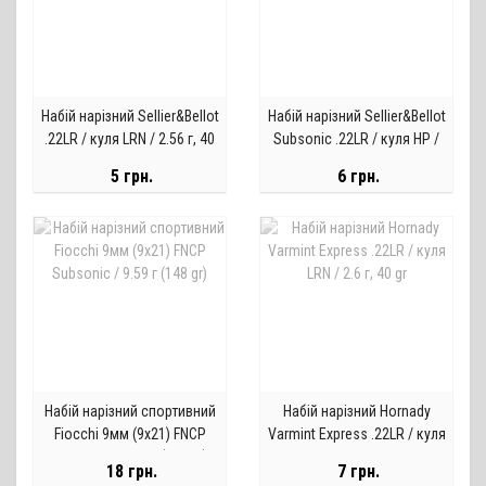
Набій нарізний Sellier&Bellot
Набій нарізний Sellier&Bellot
.22LR / куля LRN / 2.56 г, 40
Subsonic .22LR / куля HP /
gr
2.56 г, 40 gr
5 грн.
6 грн.
Набій нарізний спортивний
Набій нарізний Hornady
Fiocchi 9мм (9х21) FNCP
Varmint Express .22LR / куля
Subsonic / 9.59 г (148 gr)
LRN / 2.6 г, 40 gr
18 грн.
7 грн.