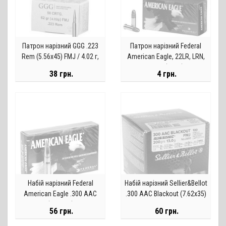
Патрон нарізний GGG .223
Патрон нарізний Federal
Rem (5.56х45) FMJ / 4.02 г,
American Eagle, 22LR, LRN,
62 gr
40GR (2,6гр)
38 грн.
4 грн.
Набій нарізний Federal
Набій нарізний Sellier&Bellot
American Eagle .300 AAC
.300 AAC Blackout (7.62x35)
Blackout (7.62x35) FMJ-BT /
FMJ Subsonic / 13 г, 200 gr
56 грн.
60 грн.
9.7 г, 150 gr