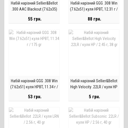
Набій нарізний Sellier&Bellot
Набій нарізний GGG .308 Win
.300 AAC Blackout (7.62x35)
(7.62х51) куля HPBT, 12.31 г /
FMJ / 8 г, 124 gr
190 gr
55 грн.
88 грн.
Набій нарізний GGG .308 Win
Набій нарізний Sellier&Bellot
(7.62х51) куля HPBT, 11.34 г /
High Velocity .22LR / куля HP
175 gr
/ 2.45 г, 38 gr
53 грн.
5 грн.