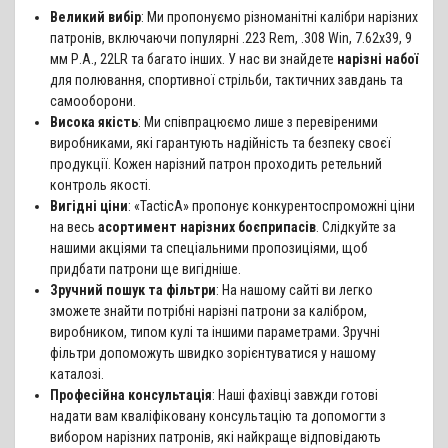
Великий вибір
: Ми пропонуємо різноманітні калібри нарізних
патронів, включаючи популярні .223 Rem, .308 Win, 7.62x39, 9
мм Р.А., 22LR та багато інших. У нас ви знайдете
нарізні набої
для полювання, спортивної стрільби, тактичних завдань та
самооборони.
Висока якість
: Ми співпрацюємо лише з перевіреними
виробниками, які гарантують надійність та безпеку своєї
продукції. Кожен нарізний патрон проходить ретельний
контроль якості.
Вигідні ціни
: «TacticA» пропонує конкурентоспроможні ціни
на весь
асортимент нарізних боєприпасів
. Слідкуйте за
нашими акціями та спеціальними пропозиціями, щоб
придбати патрони ще вигідніше.
Зручний пошук та фільтри
: На нашому сайті ви легко
зможете знайти потрібні нарізні патрони за калібром,
виробником, типом кулі та іншими параметрами. Зручні
фільтри допоможуть швидко зорієнтуватися у нашому
каталозі.
Професійна консультація
: Наші фахівці завжди готові
надати вам кваліфіковану консультацію та допомогти з
вибором нарізних патронів, які найкраще відповідають