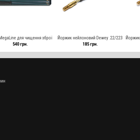
ля чищення зброї
Йоржик нейлоновий Dewey .22/223
Йоржик нейлоновий
грн.
185 грн.
68 
6 мм (.22)
м
зин