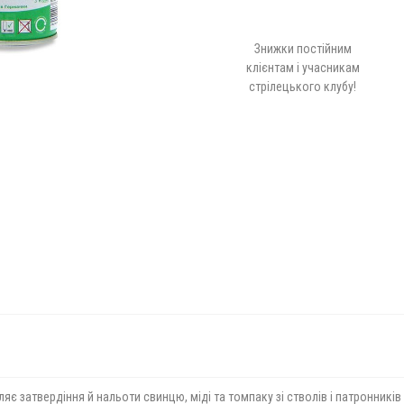
Знижки постійним
клієнтам і учасникам
стрілецького клубу!
аляє затвердіння й нальоти свинцю, міді та томпаку зі стволів і патронникі