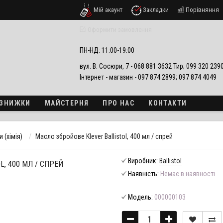
Мій акаунт
Закладки
Порівняння
езпеки
Оформити замовлення
ПН-НД: 11:00-19:00
вул. В. Сосюри, 7 - 068 881 3632 Тир; 099 320 23
Інтернет - магазин - 097 874 2899; 097 874 4049
А ЗНИЖКИ
МАЙСТЕРНЯ
ПРО НАС
КОНТАКТИ
 (хімія)
Масло збройове Klever Ballistol, 400 мл / спрей
Виробник:
Ballistol
, 400 МЛ / СПРЕЙ
Наявність:
Немає в наявності
Модель:
000000103