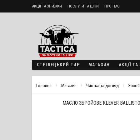
АКЦІЇ ТА ЗНИЖКИ
ПОСЛУГИ ТА ЦІНИ
ПРО НАС
Стрілецький тир «ТактикА»
Доставка і оплата
Політика б
СТРІЛЕЦЬКИЙ ТИР
МАГАЗИН
АКЦІЇ Т
Головна
Магазин
Чистка та догляд
Засоби
МАСЛО ЗБРОЙОВЕ KLEVER BALLISTOL