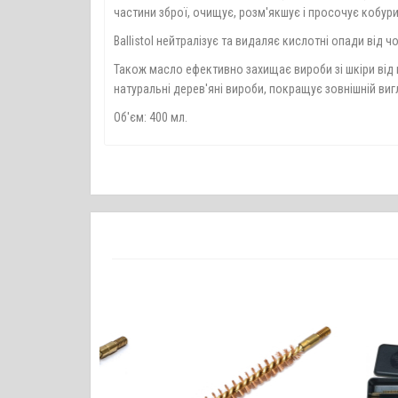
частини зброї, очищує, розм'якшує і просочує кобури
Ballistol нейтралізує та видаляє кислотні опади від
Також масло ефективно захищає вироби зі шкіри від п
натуральні дерев'яні вироби, покращує зовнішній виг
Об'єм: 400 мл.