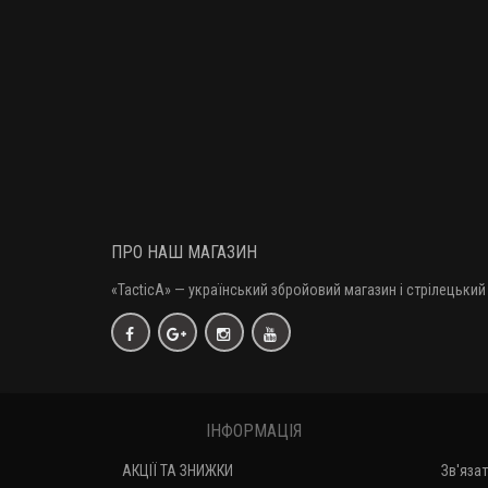
ПРО НАШ МАГАЗИН
«TacticA
» — у
країнський збройовий магазин і стрілецький 
ІНФОРМАЦІЯ
АКЦІЇ ТА ЗНИЖКИ
Зв'яза