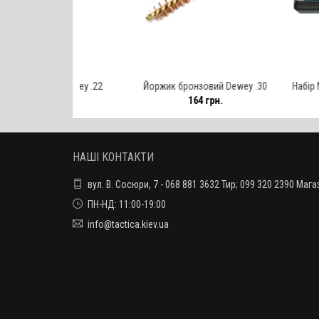
ий Dewey .22
Йоржик бронзовий Dewey .30
Набір MegaLine д
грн.
164 грн.
540 
калібру 5.
НАШІ КОНТАКТИ
вул. В. Сосюри, 7 - 068 881 3632 Тир; 099 320 2390 Мага
ПН-НД: 11:00-19:00
info@tactica.kiev.ua