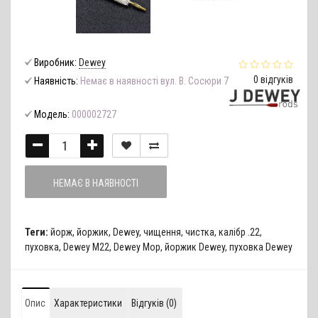
Виробник:
Dewey
0 відгуків
Наявність:
Немає в наявності вул. В. Сосюри 7
Модель:
000002727
НЕМАЄ В НАЯВНОСТІ
Теги:
йорж
,
йоржик
,
Dewey
,
чищення
,
чистка
,
калібр .22
,
пуховка
,
Dewey M22
,
Dewey Mop
,
йоржик Dewey
,
пуховка Dewey
Опис
Характеристики
Відгуків (0)