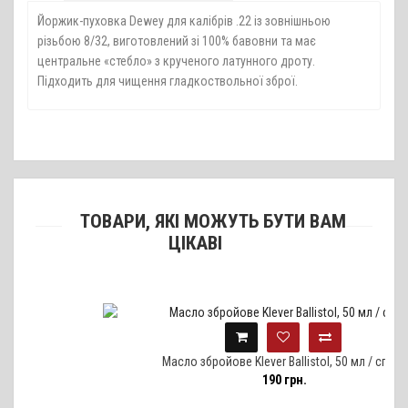
Йоржик-пуховка Dewey для калібрів .22 із зовнішньою
різьбою 8/32, виготовлений зі 100% бавовни та має
центральне «стебло» з крученого латунного дроту.
Підходить для чищення гладкоствольної зброї.
ТОВАРИ, ЯКІ МОЖУТЬ БУТИ ВАМ
ЦІКАВІ
Масло збройове Klever Ballistol, 50 мл / спрей
190 грн.