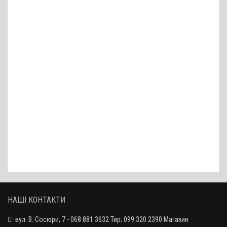
Ніж складаний Широгоров G-10 (репліка) / сталь
525 грн.
Ніж складаний Широгоров G-10 (репліка) / чорний
525 грн.
Ніж складаний SKIF Urbanite 425F / чорний
865 грн.
Ніж складаний SKIF Hamster / orange
901 грн.
НАШІ КОНТАКТИ
вул. В. Сосюри, 7 - 068 881 3632 Тир; 099 320 2390 Магазин