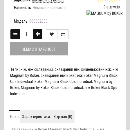
Виробник:
MAGNUM by BOKER
0 відгуків
Наявність:
Немає в наявності
Модель:
000002800
НЕМАЄ В НАЯВНОСТІ
Теги:
ніж
,
ніж складаний
,
складаний ніж
,
кишеньковий ніж
,
ніж
Magnum by Boker
,
складаний ніж Boker
,
ніж Boker Magnum Black
Ops Individual
,
Boker Magnum Black Ops Individual
,
Magnum by
Boker
,
Magnum by Boker Black Ops Individual
,
ніж Boker Black Ops
Individual
Опис
Характеристики
Відгуків (0)
Складаний ніж Boker Magnum Black Ops Individual — це