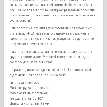
тактичний складаний ніж, який компанія Boker розробила
спеціально для використання під час рятувальних операцій.
Ніж виконаний з дуже міцних і надійних матеріалів, відмінно
збалансований.
Клинок агресивного вигляду виготовлений з нержавіючої
сталі марки 440A, має напів-серейторне заточування та
захисне чорне покриття. Клинок фіксується за допомогою
популярного замка Liner Lock.
Рукоятка виконана з алюмінію, відрізняється унікальною
зручною ергономікою. Металеві текстуровані накладки
забезпечують впевнений хват.
На рукоятці ножа передбачений склобій і стропоріз, отвір
під темляк і кліпса для носіння на поясі.
Тип замка: Liner Lock
Матеріал рукоятки: алюміній
Матеріал клинка: сталь 440
Твердість сталі: 56 HRC
Довжина клинка, мм: 85 мм