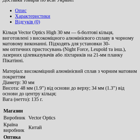
Опис
Характеристики
Відгуків (0)
Кільця Vector Optics High 30 мм — 6-болтові кільця,
виготовлені з високоміцного алюмінієвого сплаву в чорному
матовому виконанні. Підходять для установки 30-
мм оптичних пристосувань (Night Force, Leupold та інш.),
лазерних цілевказувачів або ліхтариків на 21-мм планку
Пікатінні.
Матеріал: високоміцний алюмінієвий сплав з чорним матовим
покриттям
Діаметр: 30 мм
Висота: 48 мм (1.9") від основи до верху; 34 мм (1.3") від
основи до центру кільця;
Вага (нетто): 135 г.
Магазин
Виробник
Vector Optics
Країна
Китай
виробник
Оптика