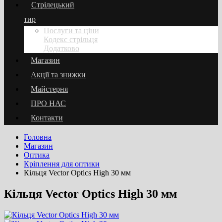
Стрілецький
тир
Послуги та ціни
Кодекс стрільця
Додатково
Магазин
Акції та знижки
Майстерня
ПРО НАС
Контакти
Головна
Магазин
Оптика
Кріплення для оптики
Кільця Vector Optics High 30 мм
Кільця Vector Optics High 30 мм