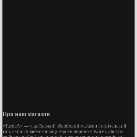
Про наш магазин
«TacticA
» — у
країнський збройовий магазин і стрілецький
тир, який справжні знавці зброї відкрили в Києві для всіх
любителів зброї, працівників правоохоронних органів та