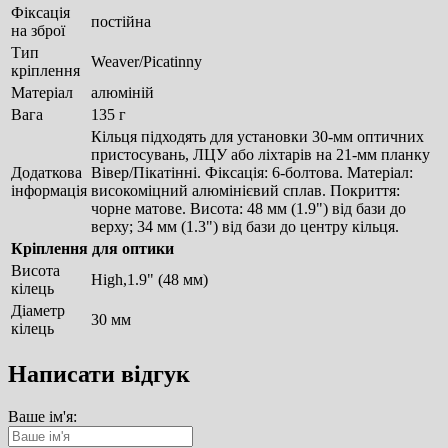
Фіксація
постійна
на зброї
Тип
Weaver/Picatinny
кріплення
Матеріал
алюміній
Вага
135 г
Кільця підходять для установки 30-мм оптичних
пристосувань, ЛЦУ або ліхтарів на 21-мм планку
Додаткова
Вівер/Пікатінні. Фіксація: 6-болтова. Матеріал:
інформація
високоміцний алюмінієвий сплав. Покриття:
чорне матове. Висота: 48 мм (1.9") від бази до
верху; 34 мм (1.3") від бази до центру кільця.
Кріплення для оптики
Висота
High,1.9" (48 мм)
кілець
Діаметр
30 мм
кілець
Написати відгук
Ваше ім'я: