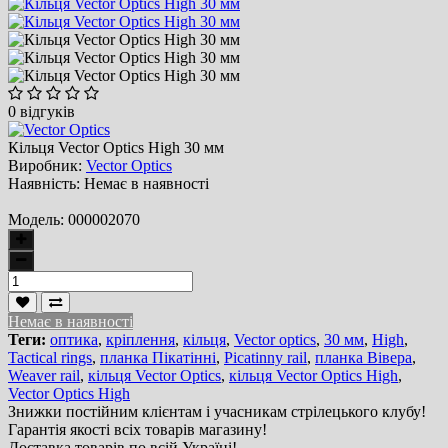
0 відгуків
Кільця Vector Optics High 30 мм
Виробник:
Vector Optics
Наявність:
Немає в наявності
Модель:
000002070
Немає в наявності
Теги:
оптика
,
кріплення
,
кільця
,
Vector optics
,
30 мм
,
High
,
Tactical rings
,
планка Пікатінні
,
Picatinny rail
,
планка Вівера
,
Weaver rail
,
кільця Vector Optics
,
кільця Vector Optics High
,
Vector Optics High
Знижки постійним клієнтам і учасникам стрілецького клубу!
Гарантія якості всіх товарів магазину!
Доставка товарів по всій Україні!