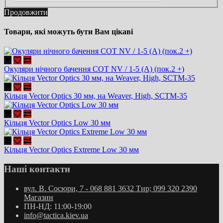
Продовжити
Товари, які можуть бути Вам цікаві
Окуляри нічного бачення COT NV / 1-5 (A) (пок.2 +)
Кільця Vector Optics 30 мм, на Weaver, High, SCTM-35
Кільця Vector Optics Low 30 мм
Кільця Vector Optics Extreme Low 30 мм
Наші контакти
вул. В. Сосюри, 7 - 068 881 3632 Тир; 099 320 2390
Магазин
ПН-НД: 11:00-19:00
info@tactica.kiev.ua