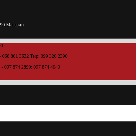
2390 Магазин
00
- 068 881 3632 Тир; 099 320 2390
 - 097 874 2899; 097 874 4049