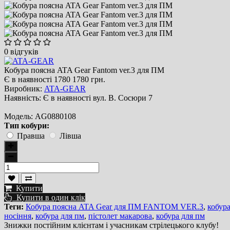
0 відгуків
Кобура поясна ATA Gear Fantom ver.3 для ПМ
Є в наявності
1780
1780 грн.
Виробник:
ATA-GEAR
Наявність:
Є в наявності вул. В. Сосюри 7
Модель:
AG0880108
Тип кобури:
Правша
Лівша
Купити
Купити в один клік
Теги:
Кобура поясна ATA Gear для ПМ FANTOM VER.3
,
кобур
носіння
,
кобура для пм
,
пістолет макарова
,
кобура для пм
Знижки постійним клієнтам і учасникам стрілецького клубу!