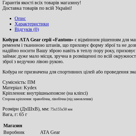
Гарантія якості всіх товарів магазину!
Доставка товарів по всій Україні!
Опис
Характеристики
Відгуків (0)
Кобури ATA Gear серії «Fantom»
є відмінним рішенням для ма
ременем і тканиною штанів, що приховує форму зброї та не дозво
надійно носити Вашу зброю навіть в теплу пору року, приховує 
займає дуже мало місця, зручна в розміщенні по всій окружності
зброї з ведучою лівою рукою.
Кобура не призначена для спортивних цілей або проведення зма
Сумісність: ПМ
Матеріал: Kydex
Кріплення: внутрішньопоясне (на кліпсі)
Сторона кріплення: правобічна, лівобічна (під замовлення)
Розміри (ДхШхВ), мм:
75х155х50 мм
Вага, г: 65 г
Магазин
Виробник
ATA Gear