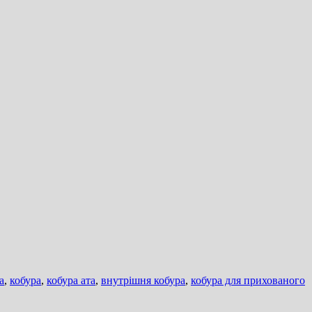
а
,
кобура
,
кобура ата
,
внутрішня кобура
,
кобура для прихованого