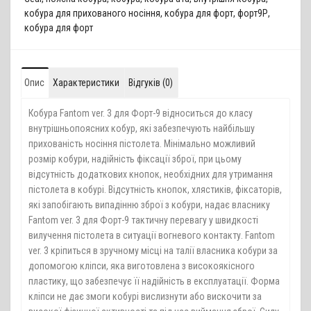
кобура для прихованого носіння
,
кобура для форт
,
форт9Р
,
кобура для форт
Опис
Характеристики
Відгуків (0)
Кобура Fantom ver. 3 для Форт-9 відноситься до класу
внутрішньопоясних кобур, які забезпечують найбільшу
прихованість носіння пістолета. Мінімально можливий
розмір кобури, надійність фіксації зброї, при цьому
відсутність додаткових кнопок, необхідних для утримання
пістолета в кобурі. Відсутність кнопок, хлястиків, фіксаторів,
які запобігають випадінню зброї з кобури, надає власнику
Fantom ver. 3 для Форт-9 тактичну перевагу у швидкості
вилучення пістолета в ситуації вогневого контакту. Fantom
ver. 3 кріпиться в зручному місці на талії власника кобури за
допомогою кліпси, яка виготовлена з високоякісного
пластику, що забезпечує її надійність в експлуатації. Форма
кліпси не дає змоги кобурі вислизнути або вискочити за