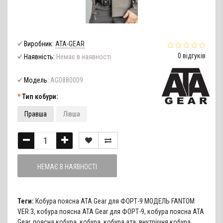
Виробник:
ATA-GEAR
0 відгуків
Наявність:
Немає в наявності
Модель:
AG0880009
Тип кобури:
Правша
Лівша
НЕМАЄ В НАЯВНОСТІ
Теги:
Кобура поясна ATA Gear для ФОРТ-9 МОДЕЛЬ FANTOM
VER.3
,
кобура поясна ATA Gear для ФОРТ-9
,
кобура поясна ATA
Gear
,
поясна кобура
,
кобура
,
кобура ата
,
внутрішня кобура
,