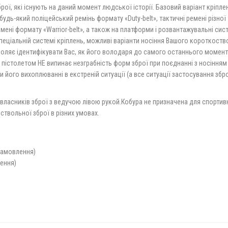
рої, які існують на даний момент людської історії. Базовий варіант кріпле
дь-який поліцейський ремінь формату «Duty-belt», тактичні ремені різної т
ені формату «Warrior-belt», а також на платформи і розвантажувальні си
пеціальній системі кріплень, можливі варіанти носіння Вашого короткост
оляє ідентифікувати Вас, як його володаря до самого останнього моменту, 
істолетом НЕ випинає незграбність форм зброї при поєднанні з носінням ле
 його вихоплюванні в екстреній ситуації (а все ситуації застосування зб
власників зброї з ведучою лівою рукой.Кобура не призначена для спортивн
твольної зброї в різних умовах.
замовлення)
лення)