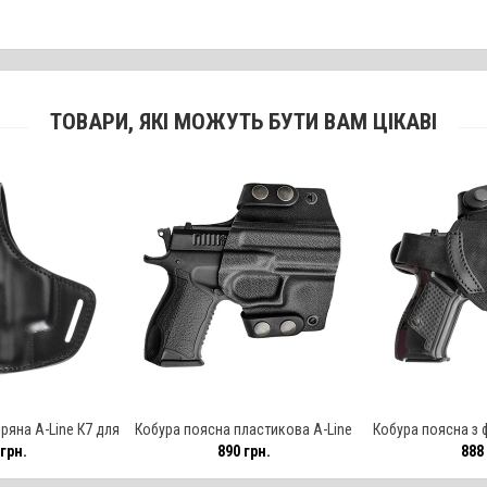
ТОВАРИ, ЯКІ МОЖУТЬ БУТИ ВАМ ЦІКАВІ
ряна A-Line К7 для
Кобура поясна пластикова A-Line
Кобура поясна з 
грн.
890 грн.
888 
REX
ПК51 для Форт-17
С9 для 