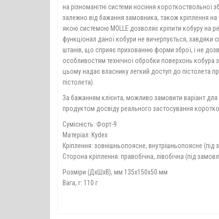
на різноманітні системи носіння короткоствольної зб
залежно від бажання замовника, також кріплення на бу
якою системою MOLLE дозволяє кріпити кобуру на рем
функціонал даної кобури не вичерпується, завдяки с
штанів, що сприяє прихованню форми зброї, і не дозв
особливостям технічної обробки поверхонь кобура з п
цьому надає власнику легкий доступ до пістолета при
пістолета).
За бажанням клієнта, можливо замовити варіант для 
продуктом досвіду реального застосування короткос
Сумісність: Форт-9
Матеріал: Kydex
Кріплення: зовнішньопоясне, внутрішньопоясне (під 
Сторона кріплення: правобічна, лівобічна (під замов
Розміри (ДхШхВ), мм 135х150х50 мм
Вага, г: 110 г