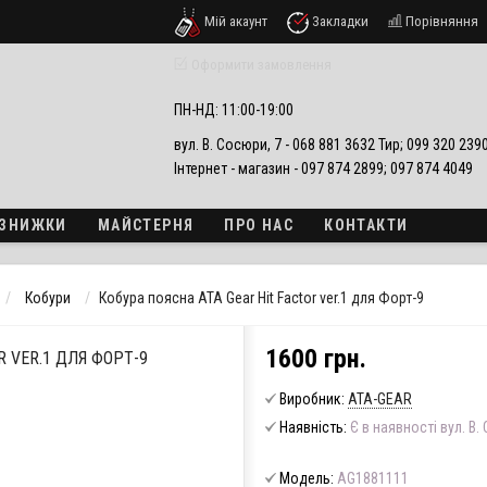
Мій акаунт
Закладки
Порівняння
езпеки
Оформити замовлення
ПН-НД: 11:00-19:00
вул. В. Сосюри, 7 - 068 881 3632 Тир; 099 320 23
Інтернет - магазин - 097 874 2899; 097 874 4049
А ЗНИЖКИ
МАЙСТЕРНЯ
ПРО НАС
КОНТАКТИ
Кобури
Кобура поясна ATA Gear Hit Factor ver.1 для Форт-9
1600 грн.
R VER.1 ДЛЯ ФОРТ-9
Виробник:
ATA-GEAR
Наявність:
Є в наявності вул. В.
Модель:
AG1881111