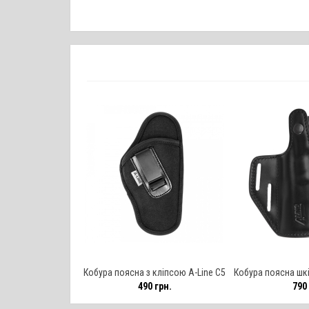
Кобура поясна з кліпсою A-Line С5
Кобура поясна шкі
490 грн.
790 
для Форт-17
T-