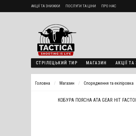
АКЦІЇ ТА ЗНИЖКИ
ПОСЛУГИ ТА ЦІНИ
ПРО НАС
Стрілецький тир «ТактикА»
Доставка і оплата
Політика б
СТРІЛЕЦЬКИЙ ТИР
МАГАЗИН
АКЦІЇ Т
Головна
Магазин
Спорядження та екіпіровка
КОБУРА ПОЯСНА ATA GEAR HIT FACTO