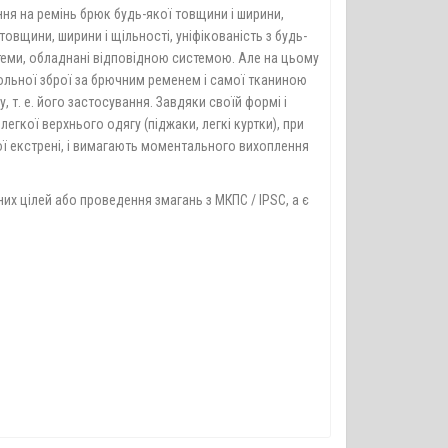
ння на ремінь брюк будь-якої товщини і ширини,
овщини, ширини і щільності, уніфікованість з будь-
стеми, обладнані відповідною системою. Але на цьому
вольної зброї за брючним ременем і самої тканиною
т. е. його застосування. Завдяки своїй формі і
гкої верхнього одягу (піджаки, легкі куртки), при
рої екстрені, і вимагають моментального вихоплення
их цілей або проведення змагань з МКПС / IPSC, а є