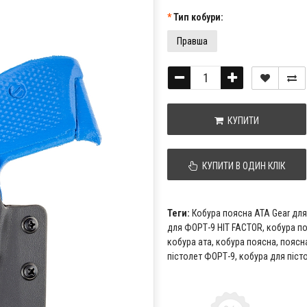
Тип кобури:
Правша
КУПИТИ
КУПИТИ В ОДИН КЛІК
Теги:
Кобура поясна ATA Gear дл
для ФОРТ-9 HIT FACTOR
,
кобура по
кобура ата
,
кобура поясна
,
поясн
пістолет ФОРТ-9
,
кобура для піст