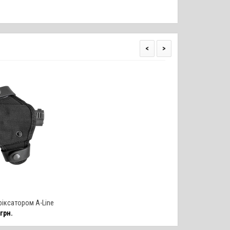
<
>
фіксатором A-Line
грн.
Форт-17