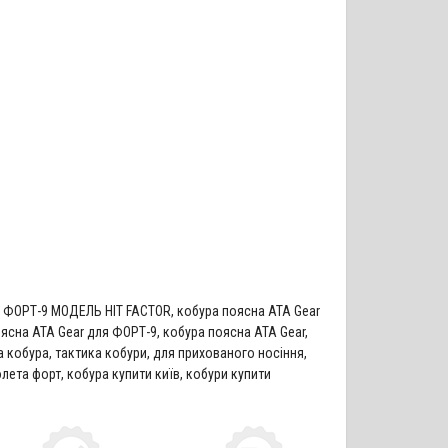
я ФОРТ-9 МОДЕЛЬ HIT FACTOR
,
кобура поясна ATA Gear
ясна ATA Gear для ФОРТ-9
,
кобура поясна ATA Gear
,
а кобура
,
тактика кобури
,
для прихованого носіння
,
олета форт
,
кобура купити київ
,
кобури купити