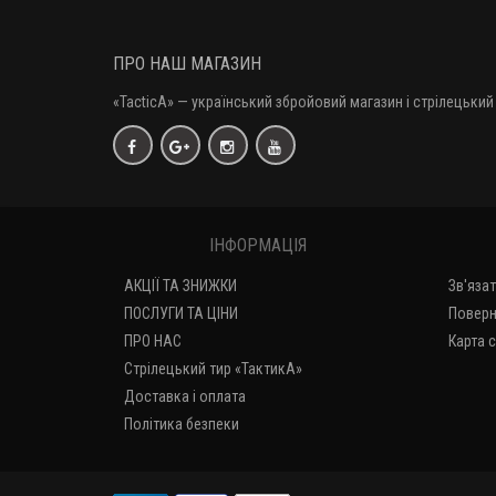
ПРО НАШ МАГАЗИН
«TacticA
» — у
країнський збройовий магазин і стрілецький 
ІНФОРМАЦІЯ
АКЦІЇ ТА ЗНИЖКИ
Зв'яза
ПОСЛУГИ ТА ЦІНИ
Поверн
ПРО НАС
Карта 
Стрілецький тир «ТактикА»
Доставка і оплата
Політика безпеки