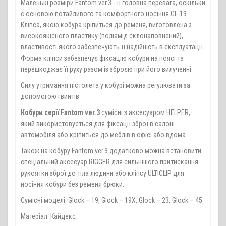
Маленькі розміри Fantom ver.3 - її головна перевага, оскільки
є основою потайливого та комфортного носіння GL-19.
Кліпса, якою кобура кріпиться до ременя, виготовлена з
високоякісного пластику (поліамід склонаповнений),
властивості якого забезпечують її надійність в експлуатації.
Форма кліпси забезпечує фіксацію кобури на поясі та
перешкоджає її руху разом із зброєю при його вилученні.
Силу утримання пістолета у кобурі можна регулювати за
допомогою гвинтів.
Кобури серії Fantom ver.3
сумісні з аксесуаром HELPER,
який використовується для фіксації зброї в салоні
автомобіля або кріпиться до меблів в офісі або вдома.
Також на кобуру Fantom ver.3 додатково можна встановити
спеціальний аксесуар RIGGER для сильнішого притискання
рукоятки зброї до тіла людини або кліпсу ULTICLIP для
носіння кобури без ременя брюки.
Сумісні моделі: Glock – 19, Glock – 19X, Glock – 23, Glock – 45
Матеріал: Кайдекс