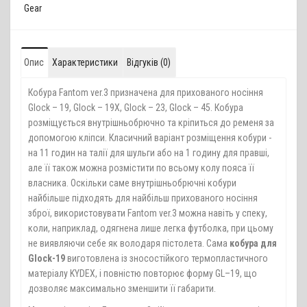
Gear
Опис
Характеристики
Відгуків (0)
Кобура Fantom ver.3 призначена для прихованого носіння
Glock – 19, Glock – 19X, Glock – 23, Glock – 45. Кобура
розміщується внутрішньобрючно та кріпиться до ременя за
допомогою кліпси. Класичний варіант розміщення кобури -
на 11 годин на талії для шульги або на 1 годину для правші,
але її також можна розмістити по всьому колу пояса її
власника. Оскільки саме внутрішньобрючні кобури
найбільше підходять для найбільш прихованого носіння
зброї, використовувати Fantom ver.3 можна навіть у спеку,
коли, наприклад, одягнена лише легка футболка, при цьому
не виявляючи себе як володаря пістолета. Сама
кобура для
Glock-19
виготовлена із зносостійкого термопластичного
матеріалу KYDEX, і повністю повторює форму GL–19, що
дозволяє максимально зменшити її габарити.