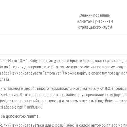
Знижки постійним
клієнтам і учасникам
стрілецького клубу!
іння Flarm TQ – 1. Кобура розміщується в брюках внутрішньо і кріпиться д
або на 1 годину для правші, але її також можна розмістити по всьому колу 
зброї, використовувати Fantom ver. 3 можна навіть в спекотну погоду, ко
олета.
иготовлена ​​із зносостійкого термопластичного матеріалу KYDEX, і повні
antom ver. 3 - її головна перевага, яка забезпечує приховане і комфортне 
ліамід склонаповнений), властивості якого зумовлюють її надійність в екс
зі зброєю при її вийманні.
 за допомогою гвинтів.
ER, який використовується для фіксації зброї в салоні автомобіля або кріпи