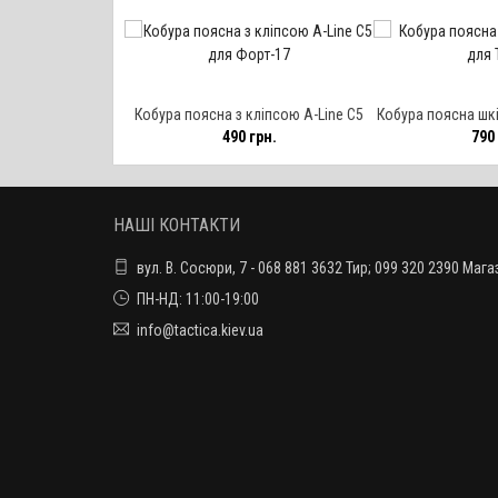
Кобура поясна з кліпсою A-Line С5
Кобура поясна шкі
490 грн.
790 
для Форт-17
T-
НАШІ КОНТАКТИ
вул. В. Сосюри, 7 - 068 881 3632 Тир; 099 320 2390 Мага
ПН-НД: 11:00-19:00
info@tactica.kiev.ua