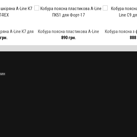
ряна A-Line К7 для
Кобура поясна пластикова A-Line
Кобура поясна з 
грн.
890 грн.
888 
REX
ПК51 для Форт-17
С9 для 
зин