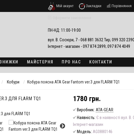
Мій акаунт
Закладки
Порівняння
езпеки
Оформити замовлення
ПН-НД: 11:00-19:00
вул. В. Сосюри, 7 - 068 881 3632 Тир; 099 320 23
Інтернет - магазин - 097 874 2899; 097 874 4049
А ЗНИЖКИ
МАЙСТЕРНЯ
ПРО НАС
КОНТАКТИ
Кобури
Кобура поясна ATA Gear Fantom ver.3 для FLARM TQ1
1780 грн.
R.3 ДЛЯ FLARM TQ1
Виробник:
ATA-GEAR
Наявність:
Є в наявності вул. В.
Інтернет-магазин
Модель:
AG0880146