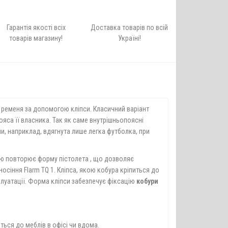
Гарантія якості всіх
Доставка товарів по всій
товарів магазину!
Україні!
о ременя за допомогою кліпси. Класичний варіант
пояса її власника. Так як саме внутрішньопоясні
ли, наприклад, вдягнута лише легка футболка, при
стю повторює форму пістолета , що дозволяє
носіння Flarm TQ 1. Кліпса, якою кобура кріпиться до
плуатації. Форма кліпси забезпечує фіксацію
кобури
ться до меблів в офісі чи вдома.