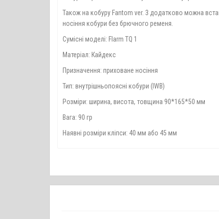
Також на кобуру Fantom ver. 3 додатково можна вста
носіння кобури без брючного ременя.
Сумісні моделі: Flarm TQ 1
Матеріал: Кайдекс
Призначення: приховане носіння
Тип: внутрішньопоясні кобури (IWB)
Розміри: ширина, висота, товщина 90*165*50 мм
Вага: 90 гр
Наявні розміри кліпси: 40 мм або 45 мм