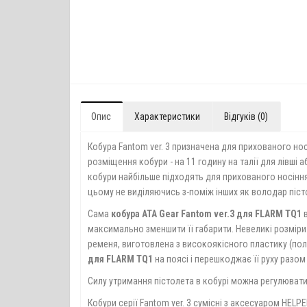
Опис
Характеристики
Відгуків (0)
Кобура Fantom ver. 3 призначена для прихованого нос
розміщення кобури - на 11 годину на талії для лівші 
кобури найбільше підходять для прихованого носіння 
цьому не виділяючись з-поміж інших як володар піст
Сама
кобура ATA Gear Fantom ver.3 для FLARM TQ1
в
максимально зменшити її габарити. Невеликі розміри F
ременя, виготовлена ​​з високоякісного пластику (по
для FLARM TQ1
на поясі і перешкоджає її руху разом 
Силу утримання пістолета в кобурі можна регулювати
Кобури серії Fantom ver. 3 сумісні з аксесуаром HELP