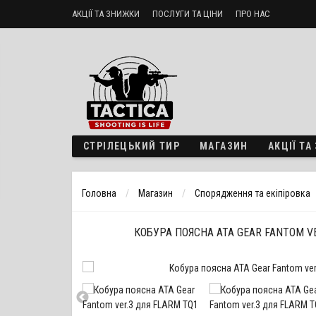
АКЦІЇ ТА ЗНИЖКИ
ПОСЛУГИ ТА ЦІНИ
ПРО НАС
Стрілецький тир «ТактикА»
Доставка і оплата
Політика б
СТРІЛЕЦЬКИЙ ТИР
МАГАЗИН
АКЦІЇ Т
Головна
Магазин
Спорядження та екіпіровка
КОБУРА ПОЯСНА ATA GEAR FANTOM VE