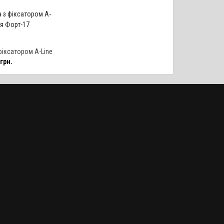
фіксатором A-Line
грн.
Форт-17