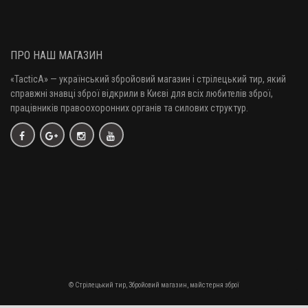
ПРО НАШ МАГАЗИН
«TacticA
» — у
країнський збройовий магазин і стрілецький тир, який
справжні знавці зброї відкрили в Києві для всіх любителів зброї,
працівників правоохоронних органів та силових структур.
© Стрілецький тир, Збройовий магазин, майстерня зброї