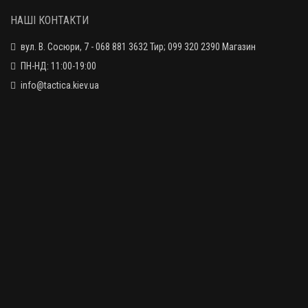
НАШІ КОНТАКТИ
Адаптер Leapers UTG для QD-антабки. 45°.Picatinny
1140 грн.
вул. В. Сосюри, 7 - 068 881 3632 Тир; 099 320 2390 Магазин
ПН-НД: 11:00-19:00
info@tactica.kiev.ua
Антабка Magpul RSA на планку Пікатінні
1940 грн.
Антабка Magpul M-LOK Paraclip Sling Mount
1320 грн.