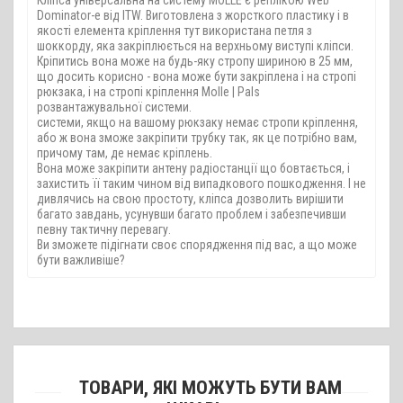
Кліпса універсальна на систему MOLLE є реплікою Web
Dominator-е від ITW. Виготовлена з жорсткого пластику і в
якості елемента кріплення тут використана петля з
шоккорду, яка закріплюється на верхньому виступі кліпси.
Кріпитись вона може на будь-яку стропу шириною в 25 мм,
що досить корисно - вона може бути закріплена і на стропі
рюкзака, і на стропі кріплення Molle | Pals
розвантажувальної системи.
системи, якщо на вашому рюкзаку немає стропи кріплення,
або ж вона зможе закріпити трубку так, як це потрібно вам,
причому там, де немає кріплень.
Вона може закріпити антену радіостанції що бовтається, і
захистить її таким чином від випадкового пошкодження. І не
дивлячись на свою простоту, кліпса дозволить вирішити
багато завдань, усунувши багато проблем і забезпечивши
певну тактичну перевагу.
Ви зможете підігнати своє спорядження під вас, а що може
бути важливіше?
ТОВАРИ, ЯКІ МОЖУТЬ БУТИ ВАМ