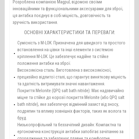
Розроблена компанією Magpul, відомою своїми
інноваційними та функціональними аксесуарами для зброї,
ця антабка поєднує в собі міцність, довговічність та
зручність використання.
ОСНОВНІ ХАРАКТЕРИСТИКИ ТА ПЕРЕВАГИ:
Сумісність з M-LOK: Призначена для швидкого та простого
встановлення на цівки та інші елементи з системою
кріплення M-LOK. Це забезпечує надійне та стійке
положення антабки на зброї.
Високоякісна сталь: Виготовлена з високоякісної,
прецизійно відлитої сталі, що гарантує виняткову міцність
та здатність витримувати значні навантаження.
Покриття Melonite (QPQ salt bath nitride): Має надзвичайно
міцне та стійке до корозії покриття Melonite (або QPQ salt
bath nitride), яке забезпечує відмінний захист від зносу,
подряпин та впливу зовнішніх факторів, таких як волога та
бруд.
Низькопрофільний та беззачіпний дизайн: Компактна та
ергономічна конструкція антабки запобігає зачіпанню за
спорядження та забезпечує плавне та комфортне