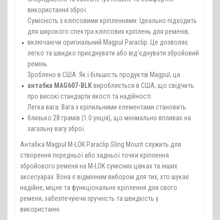
використання зброї.
Сумісність з кліпсовими кріпленнями: Ідеально підходить
для широкого спектра кліпсових кріплень для ременів,
включаючи оригінальний Magpul Paraclip. Це дозволяє
легко та швидко приєднувати або від'єднувати збройовий
ремінь.
Зроблено в США: Як і більшість продуктів Magpul, ця
антабка MAG607-BLK
виробляється в США, що свідчить
про високі стандарти якості та надійності.
Легка вага: Вага з кріпильними елементами становить
близько 28 грамів (1.0 унція), що мінімально впливає на
загальну вагу зброї.
Антабка Magpul M-LOK Paraclip Sling Mount служить для
створення передньої або задньої точки кріплення
збройового ременя на M-LOK сумісних цівках та інших
аксесуарах. Вона є відмінним вибором для тих, хто шукає
надійне, міцне та функціональне кріплення для свого
ременя, забезпечуючи зручність та швидкість у
використанні.