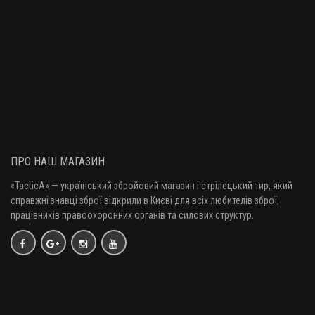
Ремінь збройовий тактичний Magpul MS4 Dual QD Gen2 RGR
5170 грн.
Ремінь збройовий тактичний Magpul MS4 DUAL QD G2 FDE
4930 грн.
ПРО НАШ МАГАЗИН
«TacticA
» — у
країнський збройовий магазин і стрілецький тир, який
Ремінь збройовий тактичний Magpul MS3 Gen2 Multi Mission Sling
справжні знавці зброї відкрили в Києві для всіх любителів зброї,
3810 грн.
FDE
працівників правоохоронних органів та силових структур.
Адаптер Magpul для ременя MS4
1720 грн.