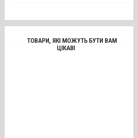
ТОВАРИ, ЯКІ МОЖУТЬ БУТИ ВАМ
ЦІКАВІ
Ремінь збройовий тактичний Magpul MS3 Multi Mission Sling
3740 грн.
Ремінь збройовий тактичний Magpul MS3 Gen2 Multi Mission Sling
3650 грн.