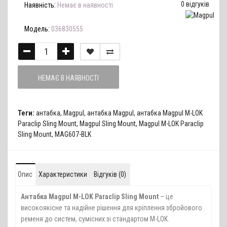
0 відгуків
Наявність:
Немає в наявності
Модель:
036830555
НЕМАЄ В НАЯВНОСТІ
Теги:
антабка
,
Magpul
,
антабка Magpul
,
антабка Magpul M-LOK
Paraclip Sling Mount
,
Magpul Sling Mount
,
Magpul M-LOK Paraclip
Sling Mount
,
MAG607-BLK
Опис
Характеристики
Відгуків (0)
Антабка Magpul M-LOK Paraclip Sling Mount
– це
високоякісне та надійне рішення для кріплення збройового
ременя до систем, сумісних зі стандартом M-LOK.