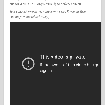
випробування на ньому можна було робити записи.
Тест водостійкого паперу (ліворуч – папір Rite in the Rain,
праворуч – звичайний папір)