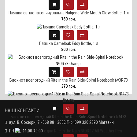
Пляшка світлонакопичувальна Nalgene Wide Mouth Glow Bottle, 1 л
780 грн.
Пляшка Camelbak Eddy Bottle, 1 л
800 грн.
Блокнот всепогодний Rite in the Rain Side-Spiral Notebook №OR73
370 грн.
Orange
НАШІ КОНТАКТИ
Блокнот всепогодний Rite in the Rain Side-Spiral Notebook №473
вул. В. Сосюри, 7 - 068 881 3632 Тир; 099 320 2390 Магазин
380 грн.
Brown
ПН-НД: 11:00-19:00