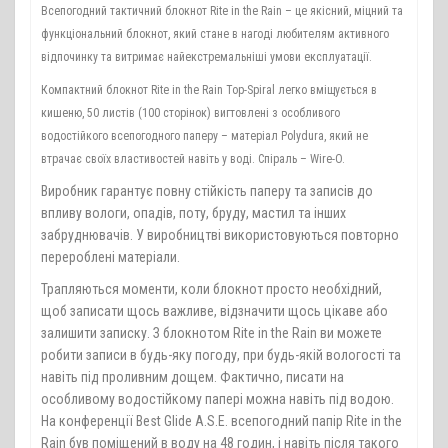
Всепогодний тактичний блокнот Rite in the Rain – це якісний, міцний та
функціональний блокнот, який стане в нагоді любителям активного
відпочинку та витримає найекстремальніші умови експлуатації.
Компактний блокнот Rite in the Rain Top-Spiral легко вміщується в
кишеню, 50 листів (100 сторінок) вигтовлені з особливого
водостійкого всепогодного паперу – матеріал Polydura, який не
втрачає своїх властивостей навіть у воді. Спіраль – Wire-O.
Виробник гарантує повну стійкість паперу та записів до
впливу вологи, опадів, поту, бруду, мастил та інших
забруднювачів. У виробництві використовуються повторно
перероблені матеріали.
Трапляються моменти, коли блокнот просто необхідний,
щоб записати щось важливе, відзначити щось цікаве або
залишити записку. З блокнотом Rite in the Rain ви можете
робити записи в будь-яку погоду, при будь-якій вологості та
навіть під проливним дощем. Фактично, писати на
особливому водостійкому папері можна навіть під водою.
На конференції Best Glide A.S.E. всепогодний папір Rite in the
Rain був поміщений в воду на 48 годин, і навіть після такого