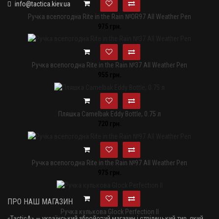
info@tactica.kiev.ua
Ручка всепогодна Rite in the Rain №OR97 All Weather Pen
975 грн.
Ручка всепогодна Rite in the Rain №37 All Weather Pen
955 грн.
Пляшка Camelbak Eddy Bottle, 0.75 л
720 грн.
Ручка всепогодна Rite in the Rain №97 All Weather Pen
975 грн.
ПРО НАШ МАГАЗИН
Ручка кулькова Glock Perfection II
«TacticA
» — у
країнський збройовий магазин і стрілецький тир, який