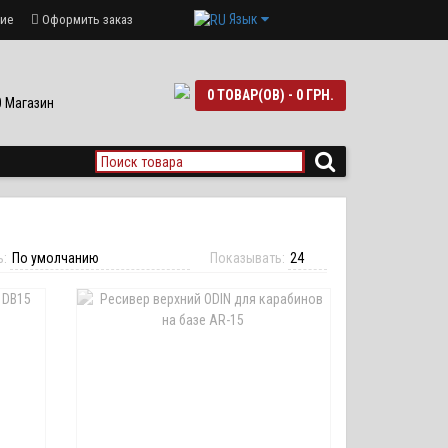
Язык
ие
Оформить заказ
0 ТОВАР(ОВ) - 0 ГРН.
90 Магазин
ь:
Показывать: