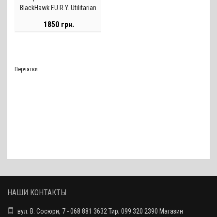
BlackHawk F.U.R.Y. Utilitarian
Glove / Urban Grey, размер L
1850 грн.
Перчатки
НАШИ КОНТАКТЫ
вул. В. Сосюри, 7 - 068 881 3632 Тир; 099 320 2390 Магазин