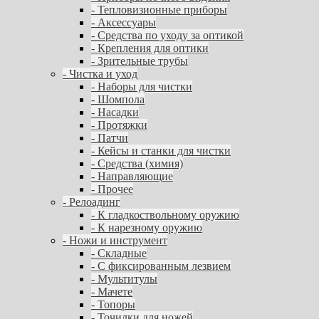
- Тепловизионные приборы
- Аксессуары
- Средства по уходу за оптикой
- Крепления для оптики
- Зрительные трубы
- Чистка и уход
- Наборы для чистки
- Шомпола
- Насадки
- Протяжки
- Патчи
- Кейсы и станки для чистки
- Средства (химия)
- Направляющие
- Прочее
- Релоадинг
- К гладкоствольному оружию
- К нарезному оружию
- Ножи и инструмент
- Складные
- С фиксированным лезвием
- Мультитулы
- Мачете
- Топоры
- Точилки для ножей