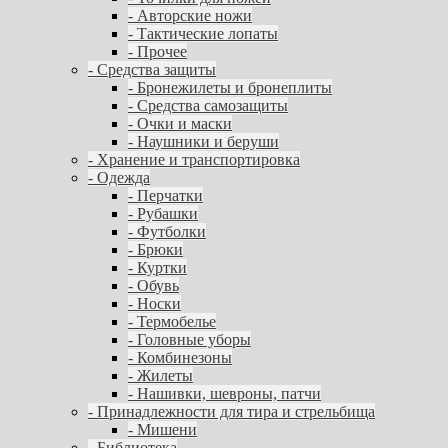
- Авторские ножи
- Тактические лопаты
- Прочее
- Средства защиты
- Бронежилеты и бронеплиты
- Средства самозащиты
- Очки и маски
- Наушники и беруши
- Хранение и транспортировка
- Одежда
- Перчатки
- Рубашки
- Футболки
- Брюки
- Куртки
- Обувь
- Носки
- Термобелье
- Головные уборы
- Комбинезоны
- Жилеты
- Нашивки, шевроны, патчи
- Принадлежности для тира и стрельбища
- Мишени
- Библиотека