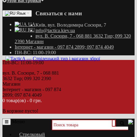
Мои настройки
Связаться с нами
Язык
UA
Київ, вул. Володимира Сосюри, 7
RU
info@tactica.kiev.ua
вул. В. Сосюри, 7 - 068 881 3632 Тир; 099 320
2390 Магазин
Інтернет - магазин - 097 874 2899; 097 874 4049
ПН-ВС: 11:00-19:00
ПН-ВС: 11:00-19:00
вул. В. Сосюри, 7 - 068 881
3632 Тир; 099 320 2390
Магазин
Інтернет - магазин - 097 874
2899; 097 874 4049
0 товар(ов) - 0 грн.
В корзине пусто!
Меню
Стрелковый