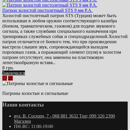
Патрон холостой пистолетный STS 9 мм P.A.
Холостой пистолетный патрон STS (Турция) может быть
использован в любом оружии соответствующего калибра
(боевом, травматическом, газовом) для подачи звукового
сигнала, а также службами специального назначения при
тренировках служебных собак и спецподразделений.Холостой
патрон отличается от боевого тем, что при произведении
выстрела слышен звук, сопровождающийся выходом
пороховых газов, а поражающий элемент (пуля) в холостом
патроне отсутствует, она заменена на пластиковую
лепесткообразную вставк..
8 грн.
Закончился
Патроны холостые
и сигнальные
Наши контакты
вул. В. Сосюри, 7 - 068 881 3632 Тир; 099 320 2390
Магазин
ПН-ВС: 11:00-19:00