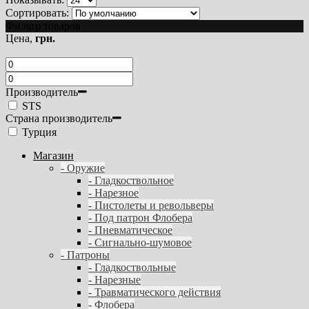
Сортировать:
Фильтр товаров
Цена,
грн.
Производитель
STS
Страна производитель
Турция
Магазин
- Оружие
- Гладкоствольное
- Нарезное
- Пистолеты и револьверы
- Под патрон Флобера
- Пневматическое
- Сигнально-шумовое
- Патроны
- Гладкоствольные
- Нарезные
- Травматического действия
- Флобера