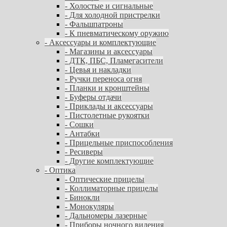
- Холостые и сигнальные
- Для холодной пристрелки
- Фальшпатроны
- К пневматическому оружию
- Аксессуары и комплектующие
- Магазины и аксессуары
- ДТК, ПБС, Пламегасители
- Цевья и накладки
- Ручки переноса огня
- Планки и кронштейны
- Буферы отдачи
- Приклады и аксессуары
- Пистолетные рукоятки
- Сошки
- Антабки
- Прицельные приспособления
- Ресиверы
- Другие комплектующие
- Оптика
- Оптические прицелы
- Коллиматорные прицелы
- Бинокли
- Монокуляры
- Дальномеры лазерные
- Приборы ночного видения