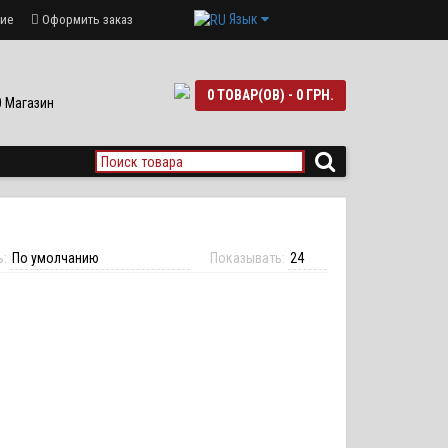
Язык
ие
Оформить заказ
0 ТОВАР(ОВ) - 0 ГРН.
90 Магазин
ь:
Показывать: