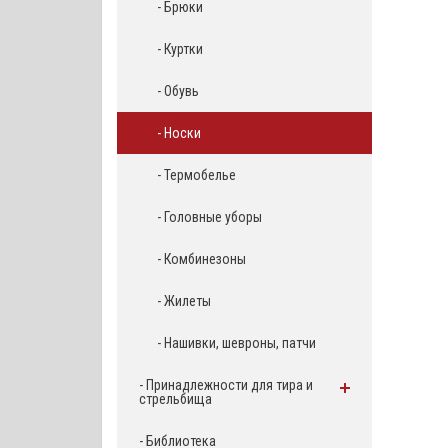
- Брюки
- Куртки
- Обувь
- Носки
- Термобелье
- Головные уборы
- Комбинезоны
- Жилеты
- Нашивки, шевроны, патчи
- Принадлежности для тира и
стрельбища
- Библиотека