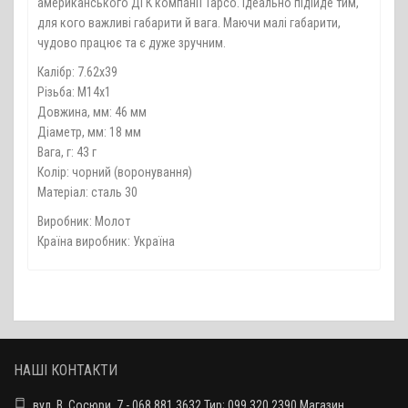
американського ДГК компанії Tapco. Ідеально підійде тим,
для кого важливі габарити й вага. Маючи малі габарити,
чудово працює та є дуже зручним.
Калібр: 7.62х39
Різьба: М14х1
Довжина, мм: 46 мм
Діаметр, мм: 18 мм
Вага, г: 43 г
Колір: чорний (воронування)
Матеріал: сталь 30
Виробник: Молот
Країна виробник: Україна
НАШІ КОНТАКТИ
вул. В. Сосюри, 7 - 068 881 3632 Тир; 099 320 2390 Магазин