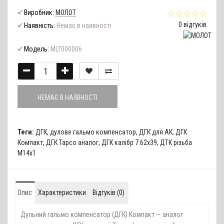
Виробник:
МОЛОТ
0 відгуків
Наявність:
Немає в наявності
Модель:
MLT000006
НЕМАЄ В НАЯВНОСТІ
Теги:
ДГК
,
дулове гальмо компенсатор
,
ДГК для АК
,
ДГК
Компакт
,
ДГК Tapco аналог
,
ДГК калібр 7.62х39
,
ДТК різьба
М14х1
Опис
Характеристики
Відгуків (0)
Дульний гальмо компенсатор (ДГК) Компакт — аналог