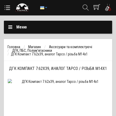
Меню
Головна
Магазин
Аксесуари та комплектуючі
ДГК, ПБС, Полум’ягасники
ДГК Компакт 7.62х39, аналог Tapco / різьба М14х1
ДГК КОМПАКТ 7.62Х39, АНАЛОГ TAPCO / РІЗЬБА М14Х1