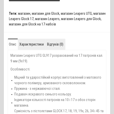
Теги:
магазин
,
магазин для Glock
,
магазин Leapers UTG
,
магазин
Leapers Glock 17
,
магазин Leapers
,
магазин Leapers для Glock
,
магазин для Glock на 17 набоїв
Опис
Характеристики
Відгуків (0)
Магазин Leapers UTG GL917 розрахований на 17 патронів кал.
9 мм (9х19).
Особливості:
Міцний та ударостійкий корпус виготовлений з матового
чорного полімеру, армованого скловолокном.
Пружина - з нержавіючої сталі.
Подавач яскравого синього кольору.
Індикатори кількості патронів на 10 і 17 з обох сторін
магазина.
Сумісність з пістолетами GLOCK 17, 18, 19, 19x, 26, 34 і 45 та