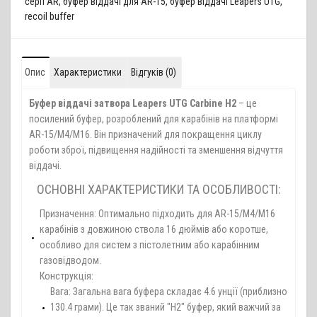
серії AR
,
буфер віддачі для AR-15
,
буфер віддачі Leapers UTG
,
recoil buffer
Опис
Характеристики
Відгуків (0)
Буфер віддачі затвора Leapers UTG Carbine H2
– це
посилений буфер, розроблений для карабінів на платформі
AR-15/M4/M16. Він призначений для покращення циклу
роботи зброї, підвищення надійності та зменшення відчуття
віддачі.
ОСНОВНІ ХАРАКТЕРИСТИКИ ТА ОСОБЛИВОСТІ:
Призначення: Оптимально підходить для AR-15/M4/M16
карабінів з довжиною ствола 16 дюймів або коротше,
особливо для систем з пістолетним або карабінним
газовідводом.
Конструкція:
Вага: Загальна вага буфера складає 4.6 унції (приблизно
130.4 грами). Це так званий "H2" буфер, який важчий за