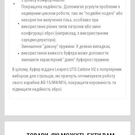
стрільбу комфортнішою.
Покращена надійність: Допомагає усунути проблеми з
надмірним циклом роботи, такі як "подвійні подачі" або
некоректне вилучення гільз, особливо при
використанні різних типів патронів або зміні
конфігурації зброї (наприклад, з використанням
саундмодератора).
Зменшення "дзвону" пружини: У деяких випадках,
використання важкого буфера може допомогти
зменшити характерний "дзвін" буферної пружини.
В цілому, буфер віддачі Leapers UTG Carbine H2 є популярним
вибором для стрільців, які прагнуть оптимізувати роботу
свого карабіна AR-15/M4/M16, покращити керованість та
підвищити надійність зброї.