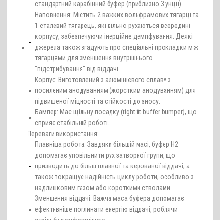
стандартний карабінний буфер (приблизно 3 унції).
Наповнення: Містить 2 важких вольфрамових тягарці та
1 сталевий тягарець, які вільно рухаються всередині
корпусу, забезпечуючи інерційне демпфування. Деякі
джерела також згадують про спеціальні прокладки між
тягарцями для зменшення внутрішнього
"підстрибування" від віддачі.
Корпус: Виготовлений з алюмінієвого сплаву з
посиленим анодуванням (жорстким анодуванням) для
підвищеної міцності та стійкості до зносу.
Бампер: Має щільну посадку (tight fit buffer bumper), що
сприяє стабільній роботі.
Переваги використання:
Плавніша робота: Завдяки більшій масі, буфер H2
допомагає уповільнити рух затворної групи, що
призводить до більш плавної та керованої віддачі, а
також покращує надійність циклу роботи, особливо з
надлишковим газом або короткими стволами.
Зменшення віддачі: Важча маса буфера допомагає
ефективніше поглинати енергію віддачі, роблячи