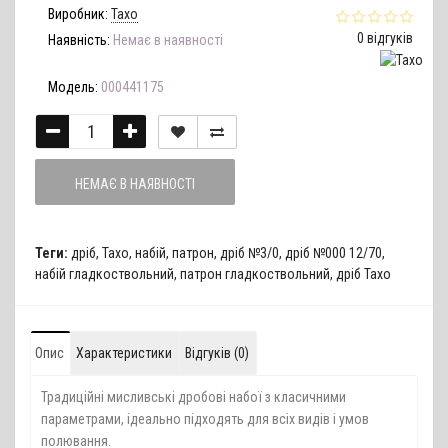
Виробник:
Тахо
0 відгуків
Наявність:
Немає в наявності
Модель:
000441175
НЕМАЄ В НАЯВНОСТІ
Теги:
дріб
,
Тахо
,
набій
,
патрон
,
дріб №3/0
,
дріб №000 12/70
,
набій гладкоствольний
,
патрон гладкоствольний
,
дріб Тахо
Опис
Характеристики
Відгуків (0)
Традиційні мисливські дробові набої з класичними
параметрами, ідеально підходять для всіх видів і умов
полювання.