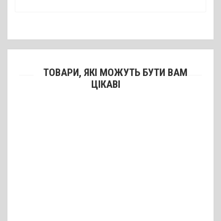
ТОВАРИ, ЯКІ МОЖУТЬ БУТИ ВАМ
ЦІКАВІ
Рушниця Hatsan Escort PS SVP 12/76, ствол 20" (51 см)
19360 грн.
Рушниця Hatsan Escort Aimguard 12/76, ствол 20" (51 см)
11660 грн.