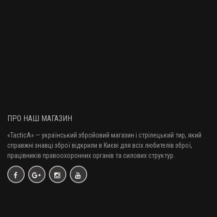
Набій мисливський Тахо 20/70, дріб №2, 24 г
20 грн.
Набій мисливський Тахо 20/70, дріб №1, 24 г
20 грн.
Набій мисливський Тахо 16/70, дріб №4, 28 г
ПРО НАШ МАГАЗИН
25 грн.
«TacticA
» — у
країнський збройовий магазин і стрілецький тир, який
справжні знавці зброї відкрили в Києві для всіх любителів зброї,
працівників правоохоронних органів та силових структур.