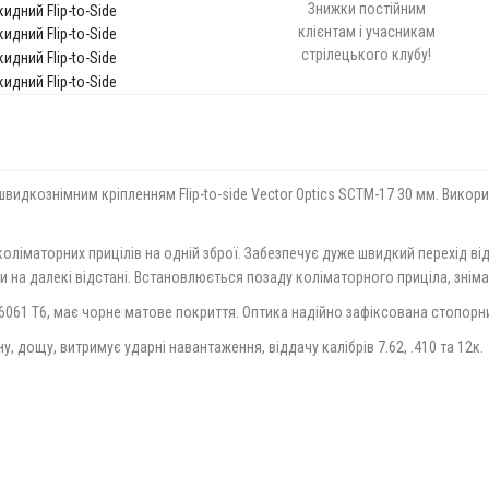
Знижки постійним
клієнтам і учасникам
стрілецького клубу!
м швидкознімним кріпленням Flip-to-side Vector Optics SCTM-17 30 мм. Вико
коліматорних прицілів на одній зброї. Забезпечує дуже швидкий перехід ві
би на далекі відстані. Встановлюється позаду коліматорного приціла, зні
6061 T6, має чорне матове покриття. Оптика надійно зафіксована стопор
, дощу, витримує ударні навантаження, віддачу калібрів 7.62, .410 та 12к.