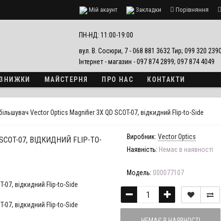
Мій акаунт
Закладки
Порівняння
езпеки
ПН-НД: 11:00-19:00
вул. В. Сосюри, 7 - 068 881 3632 Тир; 099 320 23
Інтернет - магазин - 097 874 2899; 097 874 4049
А ЗНИЖКИ
МАЙСТЕРНЯ
ПРО НАС
КОНТАКТИ
більшувач Vector Optics Magnifier 3X QD SCOT-07, відкидний Flip-to-Side
Виробник:
Vector Optics
SCOT-07, ВІДКИДНИЙ FLIP-TO-
Наявність:
Немає в наявності
Модель:
000077107
НЕМАЄ В НАЯВНОСТІ