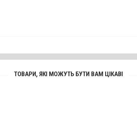
ТОВАРИ, ЯКІ МОЖУТЬ БУТИ ВАМ ЦІКАВІ
Приціл коліматорний Vector Optics Wingspan 1x28
2358 грн.
Планка МОЛОТ Picatinny для АК довга, 123 мм