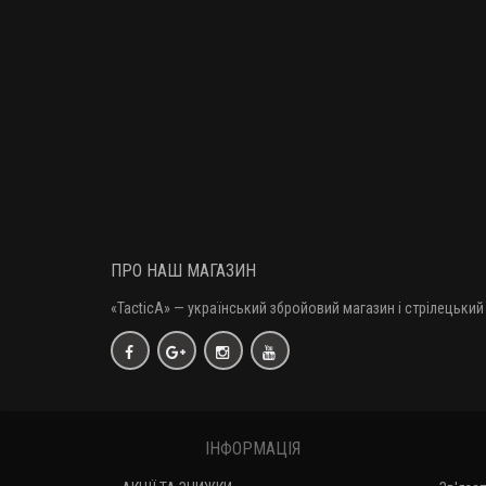
ПРО НАШ МАГАЗИН
«TacticA
» — у
країнський збройовий магазин і стрілецький 
ІНФОРМАЦІЯ