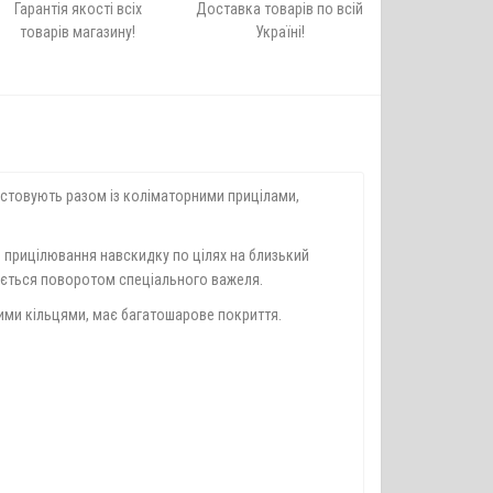
Гарантія якості всіх
Доставка товарів по всій
товарів магазину!
Україні!
ристовують разом із коліматорними прицілами,
д прицілювання навскидку по цілях на близький
мається поворотом спеціального важеля.
ними кільцями, має багатошарове покриття.