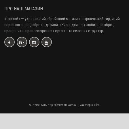
ПРО НАШ МАГАЗИН
«TacticA
» — у
країнський збройовий магазин і стрілецький тир, який
справжні знавці зброї відкрили в Києві для всіх любителів зброї,
працівників правоохоронних органів та силових структур.
© Стрілецький тир, Збройовий магазин, майстерня зброї