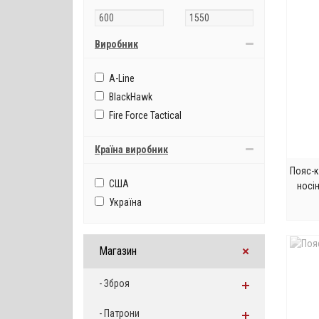
Виробник
A-Line
BlackHawk
Fire Force Tactical
Країна виробник
Пояс-к
США
носі
Україна
Магазин
- Зброя
- Патрони