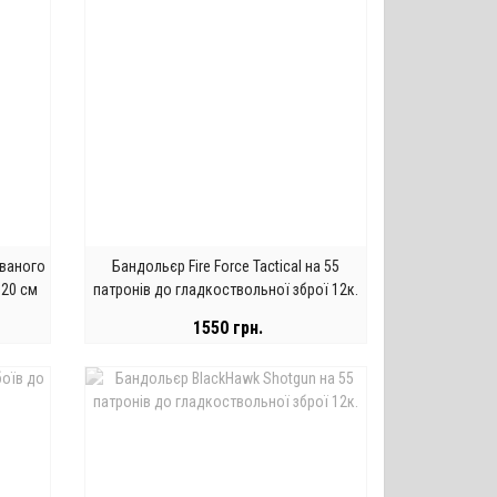
ованого
Бандольєр Fire Force Tactical на 55
120 см
патронів до гладкоствольної зброї 12к.
/ олива
1550 грн.
ЗАКІНЧИВСЯ