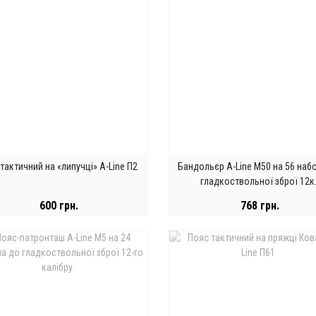
тактичний на «липучці» A-Line П2
Бандольєр A-Line М50 на 56 наб
гладкоствольної зброї 12к
600 грн.
768 грн.
ЗАКІНЧИВСЯ
ЗАКІНЧИВСЯ