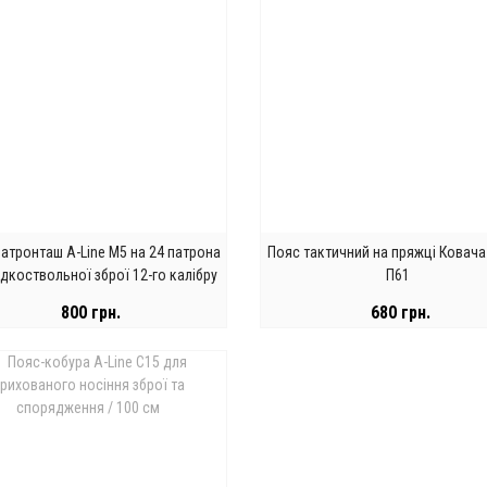
атронташ A-Line М5 на 24 патрона
Пояс тактичний на пряжці Ковача
адкоствольної зброї 12-го калібру
П61
800 грн.
680 грн.
ЗАКІНЧИВСЯ
ЗАКІНЧИВСЯ