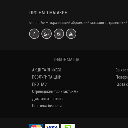
ПРО НАШ МАГАЗИН
«TacticA
» — у
країнський збройовий магазин і стрілецький 
ІНФОРМАЦІЯ
АКЦІЇ ТА ЗНИЖКИ
Зв'яза
ПОСЛУГИ ТА ЦІНИ
Поверн
ПРО НАС
Карта 
Стрілецький тир «ТактикА»
Доставка і оплата
Політика безпеки