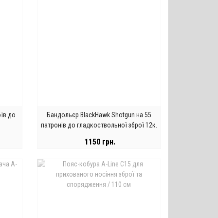
оїв до
Бандольєр BlackHawk Shotgun на 55
.
патронів до гладкоствольної зброї 12к.
1150 грн.
ЗАКІНЧИВСЯ