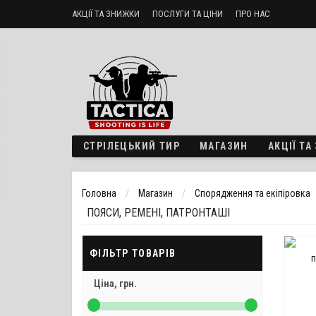
АКЦІЇ ТА ЗНИЖКИ
ПОСЛУГИ ТА ЦІНИ
ПРО НАС
Стрілецький тир «ТактикА»
Доставка і оплата
Політика б
СТРІЛЕЦЬКИЙ ТИР
МАГАЗИН
АКЦІЇ Т
Головна
Магазин
Спорядження та екіпіровка
ПОЯСИ, РЕМЕНІ, ПАТРОНТАШІ
ФІЛЬТР ТОВАРІВ
Ціна,
грн.